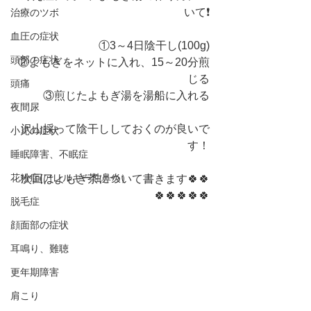
いて❗️
治療のツボ
血圧の症状
①3～4日陰干し(100g)
頭部の症状
②よもぎをネットに入れ、15～20分煎
じる
頭痛
③煎じたよもぎ湯を湯船に入れる
夜間尿
沢山採って陰干ししておくのが良いで
小児の症状
す！
睡眠障害、不眠症
花粉症(アレルギー性鼻炎）
次回はよもぎ茶について書きます🍀🍀
🍀🍀🍀🍀🍀
脱毛症
顔面部の症状
耳鳴り、難聴
更年期障害
肩こり