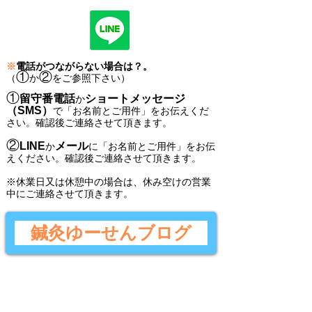
※
電話がつながらない場合は？。
①
②
（
か
をご参照下さい）
①
留守番電話
ショートメッセージ
か
（SMS）
で
「
お名前とご用件
」
をお伝えくだ
さい。
確認後ご連絡させて頂きます。
②
LINE
メール
か
に
「
お名前とご用件
」
をお伝
えください。
確認後
ご連絡させて頂きます。
​※休業日又は休憩中の場合は、休み空けの営業
中にご連絡させて頂きます。
鍼灸ゆーせんブログ