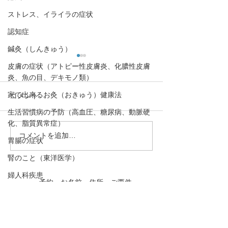
ストレス、イライラの症状
認知症
鍼灸（しんきゅう）
皮膚の症状（アトピー性皮膚炎、化膿性皮膚
炎、魚の目、デキモノ類）
家で出来るお灸（おきゅう）健康法
コメント
生活習慣病の予防（高血圧、糖尿病、動脈硬
化、脂質異常症）
コメントを追加…
血液ドロドロになるとど
【日光がセロト
胃腸の症状
うなる？。血液ドロドロ
やす！「冬季う
腎のこと（東洋医学）
のリスク解説と、ならな
時間」】心の栄
いためにはどうすれば良
トニン⑦
婦人科疾患
・予約→お名前、住所、ご要件
いの？その対策方法を解
をお伝え下さい。
肝のこと（東洋医学）
説。
動悸
・お問合わせ→ご要件をお伝え
下さい。
口,歯の症状