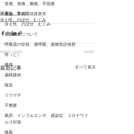
首痛、肩痛、腕痛、手指痛
健康法、食べ物
便秘、下痢、排尿異常
冷え性、のぼせ、むくみ
冷え性、のぼせ、むくみ
東洋医学について
呼吸器の症状、過呼吸、過換気症候群
痔（じ）
膝痛
すべて表示
最新記事
扁桃腺炎
喘息
リウマチ
不整脈
風邪、インフルエンザ、感染症、コロナウイ
ルス対策
痛風