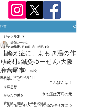
記事
ジャンル別
鍼灸ゆーせん
ジャンル別
2019年7月18日
読了時間: 1分
【冷え症に、よもぎ湯の作
糖尿病
り方❗️】鍼灸ゆーせん/大阪
健康法、食べ物
府八尾市
東洋医学、漢方、鍼灸
更新日：
2024年4月4日
日常のこと
こんばんは！
東洋思想
冷え症は万病の元
からだの働き
背部痛、腰痛、下半身の痛み
冷え症に良い、よもぎ湯の作り方につ