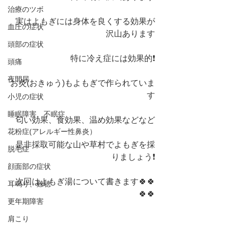
治療のツボ
実はよもぎには身体を良くする効果が
血圧の症状
沢山あります
頭部の症状
特に冷え症には効果的❗️
頭痛
夜間尿
お灸(おきゅう)もよもぎで作られていま
す
小児の症状
睡眠障害、不眠症
匂い効果、食効果、温め効果などなど
花粉症(アレルギー性鼻炎）
是非採取可能な山や草村でよもぎを採
脱毛症
りましょう❗️
顔面部の症状
次回はよもぎ湯について書きます🍀🍀
耳鳴り、難聴
🍀🍀
更年期障害
肩こり