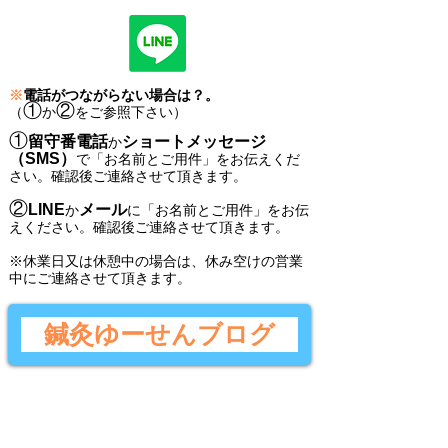
※
電話がつながらない場合は？。
①
②
（
か
をご参照下さい）
①
留守番電話
ショートメッセージ
か
（SMS）
で
「
お名前とご用件
」
をお伝えくだ
さい。
確認後ご連絡させて頂きます。
②
LINE
メール
か
に
「
お名前とご用件
」
をお伝
えください。
確認後
ご連絡させて頂きます。
​※休業日又は休憩中の場合は、休み空けの営業
中にご連絡させて頂きます。
鍼灸ゆーせんブログ