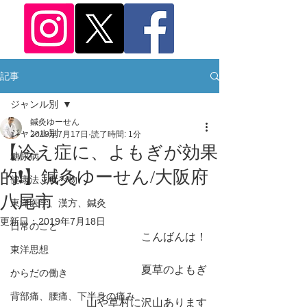
記事
ジャンル別
鍼灸ゆーせん
ジャンル別
2019年7月17日
読了時間: 1分
【冷え症に、よもぎが効果
糖尿病
的❗️】鍼灸ゆーせん/大阪府
健康法、食べ物
八尾市
東洋医学、漢方、鍼灸
更新日：
2019年7月18日
日常のこと
こんばんは！
東洋思想
夏草のよもぎ
からだの働き
背部痛、腰痛、下半身の痛み
山や草村に沢山あります