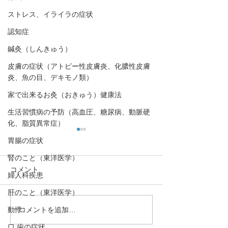
ストレス、イライラの症状
認知症
鍼灸（しんきゅう）
皮膚の症状（アトピー性皮膚炎、化膿性皮膚
炎、魚の目、デキモノ類）
家で出来るお灸（おきゅう）健康法
生活習慣病の予防（高血圧、糖尿病、動脈硬
化、脂質異常症）
胃腸の症状
腎のこと（東洋医学）
コメント
婦人科疾患
肝のこと（東洋医学）
コメントを追加…
動悸
血液ドロドロになるとど
【日光がセロト
うなる？。血液ドロドロ
やす！「冬季う
口,歯の症状