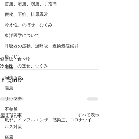
首痛、肩痛、腕痛、手指痛
便秘、下痢、排尿異常
冷え性、のぼせ、むくみ
東洋医学について
呼吸器の症状、過呼吸、過換気症候群
痔（じ）
健康法、食べ物
冷え性、のぼせ、むくみ
膝痛
扁桃腺炎
喘息
リウマチ
不整脈
すべて表示
最新記事
風邪、インフルエンザ、感染症、コロナウイ
ルス対策
痛風