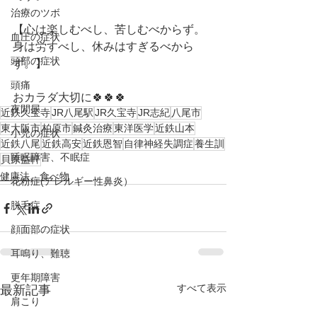
治療のツボ
【心は楽しむべし、苦しむべからず。
血圧の症状
身は労すべし、休みはすぎるべから
頭部の症状
ず。】
頭痛
おカラダ大切に🍀🍀🍀
夜間尿
近鉄久宝寺
JR八尾駅
JR久宝寺
JR志紀
八尾市
東大阪市
柏原市
鍼灸治療
東洋医学
近鉄山本
小児の症状
近鉄八尾
近鉄高安
近鉄恩智
自律神経失調症
養生訓
睡眠障害、不眠症
貝原益軒
健康法、食べ物
花粉症(アレルギー性鼻炎）
脱毛症
顔面部の症状
耳鳴り、難聴
更年期障害
すべて表示
最新記事
肩こり