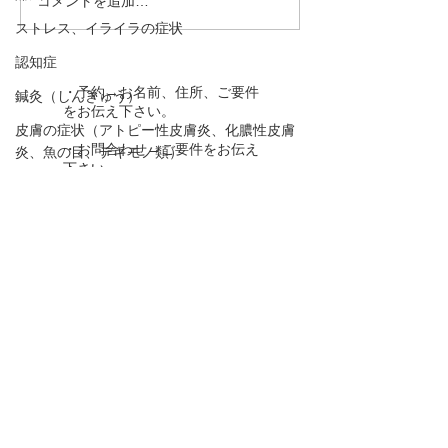
コメントを追加…
【日光がセロトニンを増
【呼吸運動はセ
やす！「冬季うつと日照
を増やす！】心
ストレス、イライラの症状
時間」】心の栄養剤セロ
セロトニン⑥
認知症
トニン⑦
・予約→お名前、住所、ご要件
鍼灸（しんきゅう）
をお伝え下さい。
皮膚の症状（アトピー性皮膚炎、化膿性皮膚
・お問合わせ→ご要件をお伝え
炎、魚の目、デキモノ類）
下さい。
家で出来るお灸（おきゅう）健康法
下のボタンを押して下さい！
生活習慣病の予防（高血圧、糖尿病、動脈硬
化、脂質異常症）
胃腸の症状
TEL 090－1966－8212
腎のこと（東洋医学）
ysen@au.com
婦人科疾患
肝のこと（東洋医学）
LINEでの
予約、お問合せはこちら
！
動悸
口,歯の症状