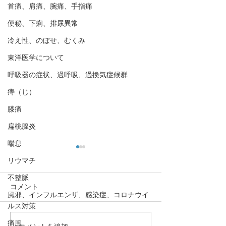
首痛、肩痛、腕痛、手指痛
便秘、下痢、排尿異常
冷え性、のぼせ、むくみ
東洋医学について
呼吸器の症状、過呼吸、過換気症候群
痔（じ）
膝痛
扁桃腺炎
喘息
リウマチ
不整脈
コメント
風邪、インフルエンザ、感染症、コロナウイ
ルス対策
痛風