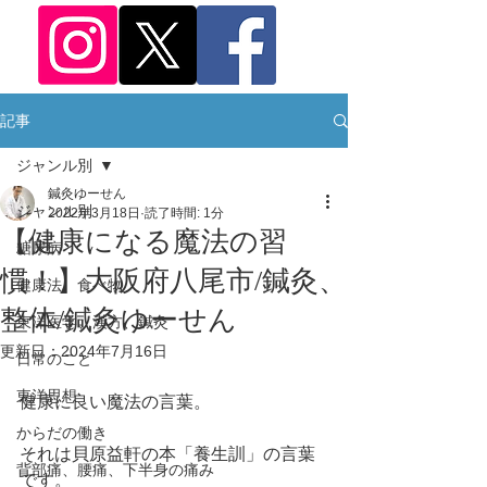
記事
ジャンル別
鍼灸ゆーせん
ジャンル別
2022年3月18日
読了時間: 1分
【健康になる魔法の習
糖尿病
慣！】大阪府八尾市/鍼灸、
健康法、食べ物
整体/鍼灸ゆーせん
東洋医学、漢方、鍼灸
更新日：
2024年7月16日
日常のこと
東洋思想
健康に良い魔法の言葉。
からだの働き
それは貝原益軒の本「養生訓」の言葉
背部痛、腰痛、下半身の痛み
です。