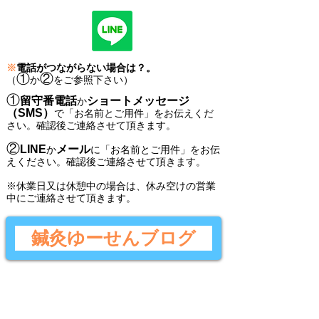
※
電話がつながらない場合は？。
①
②
（
か
をご参照下さい）
①
留守番電話
ショートメッセージ
か
（SMS）
で
「
お名前とご用件
」
をお伝えくだ
さい。
確認後ご連絡させて頂きます。
②
LINE
メール
か
に
「
お名前とご用件
」
をお伝
えください。
確認後
ご連絡させて頂きます。
​※休業日又は休憩中の場合は、休み空けの営業
中にご連絡させて頂きます。
鍼灸ゆーせんブログ