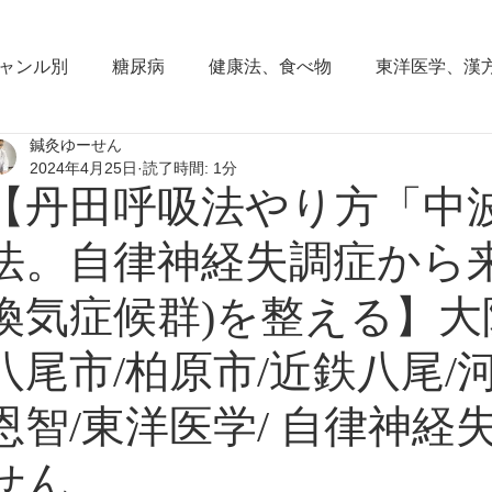
ャンル別
糖尿病
健康法、食べ物
東洋医学、漢
鍼灸ゆーせん
東洋思想
からだの働き
背部痛、腰痛、下半身の
2024年4月25日
読了時間: 1分
【丹田呼吸法やり方「中
血圧の症状
頭部の症状
頭痛
夜間尿
小
法。自律神経失調症から来
換気症候群)を整える】大
睡眠障害、不眠症
花粉症(アレルギー性鼻炎）
脱
八尾市/柏原市/近鉄八尾/河
恩智/東洋医学/ 自律神経
耳鳴り、難聴
更年期障害
肩こり
首痛、肩痛
せん