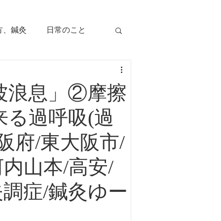
方、鍼灸
日常のこと
痛み
治療のツボ
波浪息」②摩擦
児の症状
る過呼吸(過
阪府/東大阪市/
毛症
顔面部の症状
内山本/高安/
失調症/鍼灸ゆー
、腕痛、手指痛