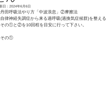
便秘、下痢、排尿異常
冷え性、のぼせ、むくみ
新日：
2024年6月6日
丹田呼吸法やり方「中波浪息」②摩擦法
自律神経失調症から来る過呼吸(過換気症候群)を整える
呼吸器の症状、過呼吸、過換気症候群
痔（じ）
その①と②を10回程を目安に行って下さい。
その①
リウマチ