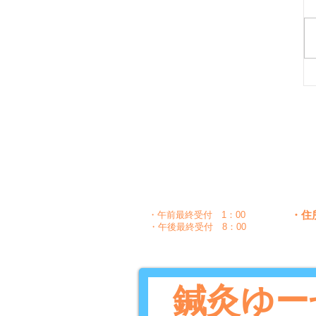
月
時間
〇
午前
10：00～1：30
〇
〇
午後
5：00～8：30
・住
・午前最終受付 1：00
・午後最終受付 8：00
鍼灸ゆー