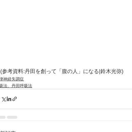
(参考資料:丹田を創って「腹の人」になる|鈴木光弥)
律神経失調症
吸法、丹田呼吸法