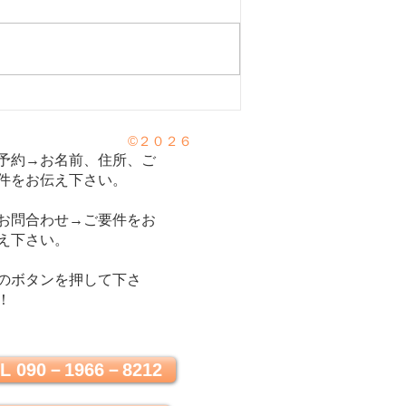
運動はセロトニンを増や
©２０２６
心の栄養剤セロトニン⑥
予約→お名前、住所、ご
件をお伝え下さい。
お問合わせ→ご要件をお
え下さい。
のボタンを押して下さ
！
L 090－1966－8212