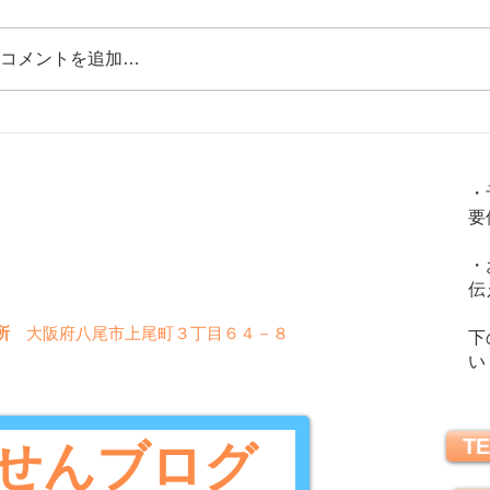
コメントを追加…
【日光がセロトニンを増やす！「冬
【呼吸
火
金
土
水
木
日
季うつと日照時間」】心の栄養剤セ
す！】
・
ロトニン⑦
要
〇
〇
〇
〇
〇
✖
・
〇
〇
〇
✖
✖
伝
所
大阪府八尾市上尾町３丁目６４－８
下
い
TE
せんブログ