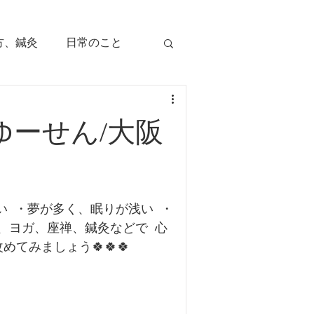
方、鍼灸
日常のこと
痛み
治療のツボ
ゆーせん/大阪
児の症状
い  ・夢が多く、眠りが浅い  ・
毛症
顔面部の症状
瞑想、ヨガ、座禅、鍼灸などで  心
てみましょう🍀🍀🍀  
、腕痛、手指痛