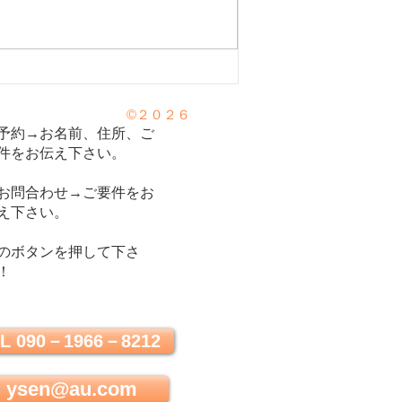
運動はセロトニンを増や
©２０２６
心の栄養剤セロトニン⑥
予約→お名前、住所、ご
件をお伝え下さい。
お問合わせ→ご要件をお
え下さい。
のボタンを押して下さ
！
L 090－1966－8212
ysen@au.com