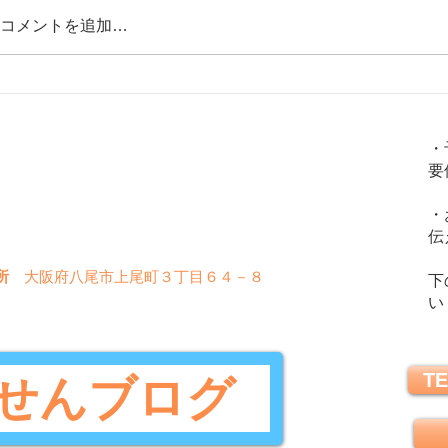
コメントを追加…
【日光がセロトニンを増やす！「冬
【呼吸
火
金
土
水
木
日
季うつと日照時間」】心の栄養剤セ
す！】
・
ロトニン⑦
要
〇
〇
〇
〇
〇
✖
・
〇
〇
〇
✖
✖
伝
所
大阪府八尾市上尾町３丁目６４－８
下
い
TE
せんブログ