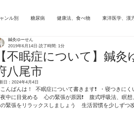
ャンル別
糖尿病
健康法、食べ物
東洋医学、漢
鍼灸ゆーせん
東洋思想
からだの働き
背部痛、腰痛、下半身の
2019年6月14日
読了時間: 1分
【不眠症について】鍼灸
血圧の症状
頭部の症状
頭痛
夜間尿
小
府八尾市
新日：
2024年4月4日
こんばんは！  不眠症について書きます❗️  ・寝つきにく
睡眠障害、不眠症
花粉症(アレルギー性鼻炎）
脱
夜中に目覚める    心の緊張が原因❗️    腹式呼吸法、
の緊張をリラックスしましょう    生活習慣を少しずつ改め
耳鳴り、難聴
更年期障害
肩こり
首痛、肩痛