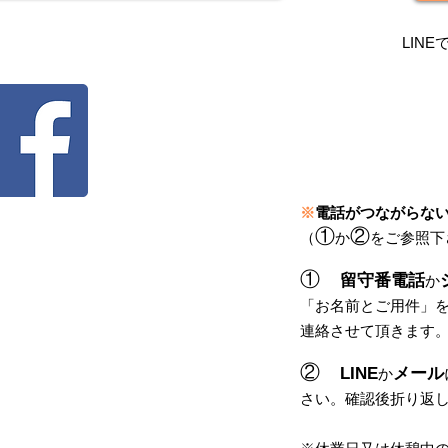
LINE
※
電話がつながらな
①
②
（
か
をご参照下
①
留守番電話
か
「
お名前とご用件
」
連絡させて頂きます
②
LINE
メール
か
さい。
確認後
折り返