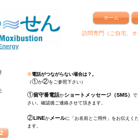
ホーム
訪問専門（ご自宅、オ
 Energy
要
※
電話がつながらない場合は？。
①
②
（
か
をご参照下さい）
伝
①
留守番電話
ショートメッセージ（SMS）
か
で
さい。
確認後ご連絡させて頂きます。
！
②
LINE
メール
か
に
「
お名前とご用件
」
をお伝えく
ます。
2