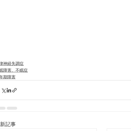
便秘、下痢、排尿異常
冷え性、のぼせ、むくみ
呼吸器の症状、過呼吸、過換気症候群
痔（じ）
リウマチ
律神経失調症
眠障害、不眠症
年期障害
新記事