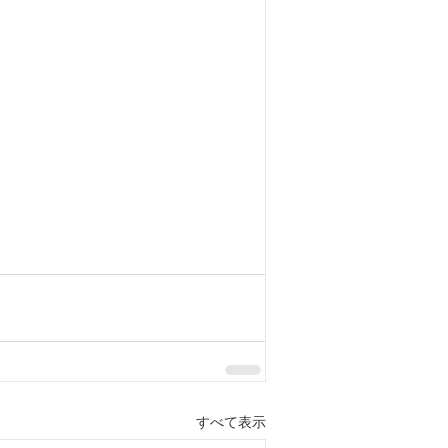
東洋医学について
膝痛
扁桃腺炎
喘息
すべて表示