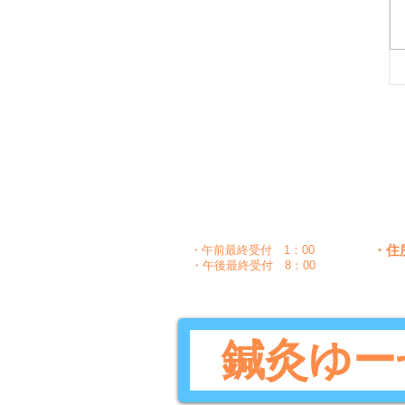
月
時間
〇
午前
10：00～1：30
〇
〇
午後
5：00～8：30
・住
・午前最終受付 1：00
・午後最終受付 8：00
鍼灸ゆー