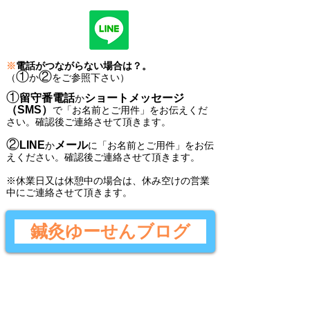
※
電話がつながらない場合は？。
①
②
（
か
をご参照下さい）
①
留守番電話
ショートメッセージ
か
（SMS）
で
「
お名前とご用件
」
をお伝えくだ
さい。
確認後ご連絡させて頂きます。
②
LINE
メール
か
に
「
お名前とご用件
」
をお伝
えください。
確認後
ご連絡させて頂きます。
​※休業日又は休憩中の場合は、休み空けの営業
中にご連絡させて頂きます。
鍼灸ゆーせんブログ