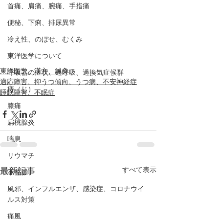
首痛、肩痛、腕痛、手指痛
便秘、下痢、排尿異常
冷え性、のぼせ、むくみ
東洋医学について
東洋医学、漢方、鍼灸
呼吸器の症状、過呼吸、過換気症候群
適応障害、抑うつ傾向、うつ病、不安神経症
痔（じ）
睡眠障害、不眠症
膝痛
扁桃腺炎
喘息
リウマチ
すべて表示
最新記事
不整脈
風邪、インフルエンザ、感染症、コロナウイ
ルス対策
痛風