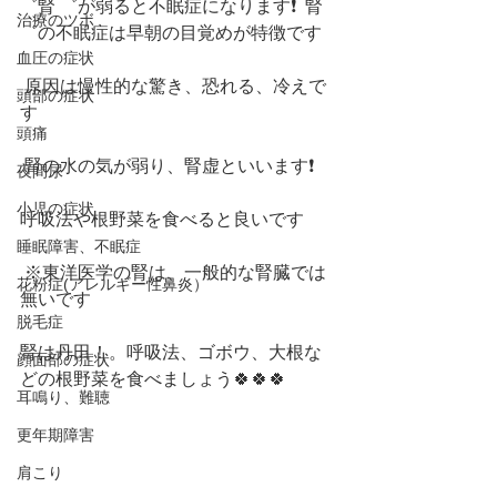
゛腎 ゛が弱ると不眠症になります❗️  腎 
治療のツボ
゛の不眠症は早朝の目覚めが特徴です
血圧の症状
 原因は慢性的な驚き、恐れる、冷えで
頭部の症状
す
頭痛
 腎の水の気が弱り、腎虚といいます❗️ 
夜間尿
小児の症状
呼吸法や根野菜を食べると良いです
睡眠障害、不眠症
 ※東洋医学の腎は、一般的な腎臓では
花粉症(アレルギー性鼻炎）
無いです 
脱毛症
腎は丹田！。呼吸法、ゴボウ、大根な
顔面部の症状
どの根野菜を食べましょう🍀🍀🍀  
耳鳴り、難聴
更年期障害
肩こり