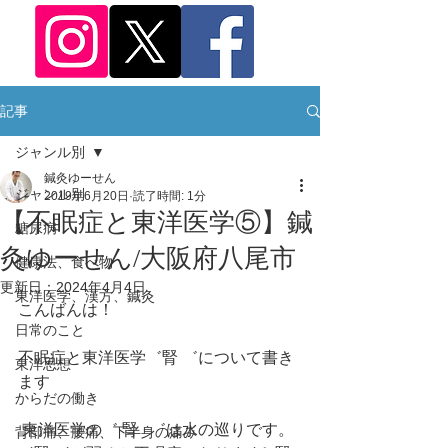
記事
ジャンル別
鍼灸ゆーせん
ジャンル別
2019年6月20日
読了時間: 1分
【不眠症と東洋医学⑤】鍼
糖尿病
灸ゆーせん/大阪府八尾市
健康法、食べ物
更新日：
2024年4月4日
東洋医学、漢方、鍼灸
こんばんは！ 
日常のこと
不眠症と東洋医学゛腎 ゛について書き
東洋思想
ます
からだの働き
 東洋医学の゛ 腎   ゛は水の巡りです。 
背部痛、腰痛、下半身の痛み