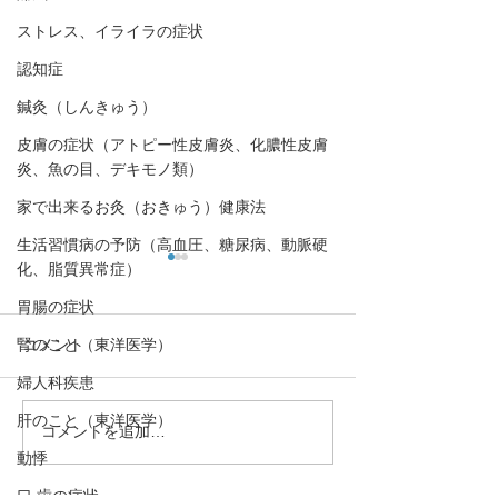
ストレス、イライラの症状
認知症
鍼灸（しんきゅう）
皮膚の症状（アトピー性皮膚炎、化膿性皮膚
炎、魚の目、デキモノ類）
家で出来るお灸（おきゅう）健康法
生活習慣病の予防（高血圧、糖尿病、動脈硬
化、脂質異常症）
胃腸の症状
腎のこと（東洋医学）
コメント
婦人科疾患
肝のこと（東洋医学）
コメントを追加…
花粉症（アレルギー性鼻
腰痛、頻尿、骨
動悸
炎）のツボ3選
下、精力減退な
は「腎」の弱り
口,歯の症状