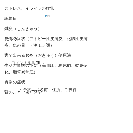
ストレス、イライラの症状
認知症
鍼灸（しんきゅう）
皮膚の症状（アトピー性皮膚炎、化膿性皮膚
コメント
炎、魚の目、デキモノ類）
家で出来るお灸（おきゅう）健康法
コメントを追加…
花粉症（アレルギー性鼻
腰痛、頻尿、骨
生活習慣病の予防（高血圧、糖尿病、動脈硬
炎）のツボ3選
下、精力減退な
化、脂質異常症）
は「腎」の弱り
胃腸の症状
「腎」を整える
・予約→お名前、住所、ご要件
説！
腎のこと（東洋医学）
をお伝え下さい。
婦人科疾患
・お問合わせ→ご要件をお伝え
肝のこと（東洋医学）
下さい。
動悸
下のボタンを押して下さい！
口,歯の症状