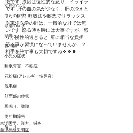
徴です  原因は慢性的な怒り、イライラ
治療のツボ
です  肝の血の気が少なく、肝の冷えと
血圧の症状
いいます❗️  呼吸法や瞑想でリラックス  
※東洋医学の肝は、一般的な肝では無
頭部の症状
いです  怒る時も時には大事ですが、怒
頭痛
りが慢性的過ぎると  肝に相当な負担  
怒る事が習慣になっていませんか！？
夜間尿
相手を許す事も大切ですね🍀🍀🍀  
小児の症状
睡眠障害、不眠症
花粉症(アレルギー性鼻炎）
脱毛症
顔面部の症状
耳鳴り、難聴
更年期障害
東洋医学、漢方、鍼灸
肩こり
自律神経失調症