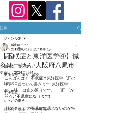
記事
ジャンル別
鍼灸ゆーせん
ジャンル別
2019年6月19日
読了時間: 1分
【不眠症と東洋医学④】鍼
糖尿病
灸ゆーせん/大阪府八尾市
健康法、食べ物
更新日：
2024年4月4日
東洋医学、漢方、鍼灸
こんばんは！  不眠症と東洋医学゛肝の
日常のこと
冷え ゛について書きます  東洋医学
の゛ 肝 ゛は血の巡りです。  ゛肝 ゛が
東洋思想
弱ると不眠症になります❗️
からだの働き
 肝の冷え ゛の不眠症は眠れないのが特
背部痛、腰痛、下半身の痛み