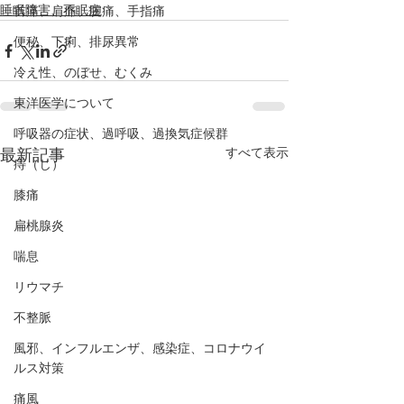
睡眠障害、不眠症
首痛、肩痛、腕痛、手指痛
便秘、下痢、排尿異常
冷え性、のぼせ、むくみ
東洋医学について
呼吸器の症状、過呼吸、過換気症候群
すべて表示
最新記事
痔（じ）
膝痛
扁桃腺炎
喘息
リウマチ
不整脈
風邪、インフルエンザ、感染症、コロナウイ
ルス対策
痛風