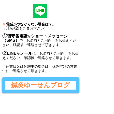
※
電話がつながらない場合は？。
①
②
（
か
をご参照下さい）
①
留守番電話
ショートメッセージ
か
（SMS）
で
「
お名前とご用件
」
をお伝えくだ
さい。
確認後ご連絡させて頂きます。
②
LINE
メール
か
に
「
お名前とご用件
」
をお伝
えください。
確認後
ご連絡させて頂きます。
​※休業日又は休憩中の場合は、休み空けの営業
中にご連絡させて頂きます。
鍼灸ゆーせんブログ