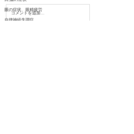
眼の症状、眼精疲労
コメントを追加…
花粉症（アレルギー性鼻
腰痛、頻尿、骨
自律神経失調症
炎）のツボ3選
下、精力減退な
は「腎」の弱り
食欲不振、お腹の症状
「腎」を整える
適応障害、抑うつ傾向、うつ病、不安神経症
・予約→お名前、住所、ご要件
説！
をお伝え下さい。
めまい、貧血
・お問合わせ→ご要件をお伝え
呼吸法、丹田呼吸法
下さい。
骨粗しょう症、圧迫骨折
下のボタンを押して下さい！
熱中症、夏バテ
むずむず脚症候群、下肢静脈不正症候群、レ
TEL 090－1966－8212
ストレスレッグス症候群
脈と腹とカラダの不思議
ysen@au.com
LINEでの
予約、お問合せはこちら
！