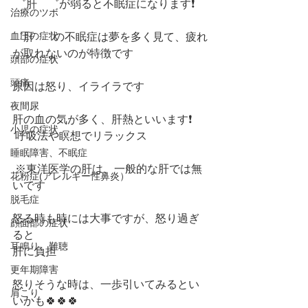
 ゛肝    ゛が弱ると不眠症になります❗️ 
治療のツボ
血圧の症状
゛肝   ゛の不眠症は夢を多く見て、疲れ
が取れないのが特徴です 
頭部の症状
頭痛
原因は怒り、イライラです
夜間尿
肝の血の気が多く、肝熱といいます❗️
小児の症状
 呼吸法や瞑想でリラックス
睡眠障害、不眠症
 ※東洋医学の肝は、一般的な肝では無
花粉症(アレルギー性鼻炎）
いです
脱毛症
怒る時も時には大事ですが、怒り過ぎ
顔面部の症状
ると
耳鳴り、難聴
肝に負担
更年期障害
怒りそうな時は、一歩引いてみるとい
肩こり
いかも🍀🍀🍀  