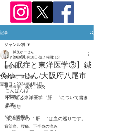
記事
ジャンル別
鍼灸ゆーせん
ジャンル別
2019年6月18日
読了時間: 1分
【不眠症と東洋医学③】鍼
糖尿病
灸ゆーせん/大阪府八尾市
健康法、食べ物
更新日：
2024年4月4日
東洋医学、漢方、鍼灸
こんばんは！ 
日常のこと
不眠症と東洋医学゛肝   ゛について書き
ます
東洋思想
からだの働き
 東洋医学の゛ 肝   ゛は血の巡りです。
背部痛、腰痛、下半身の痛み