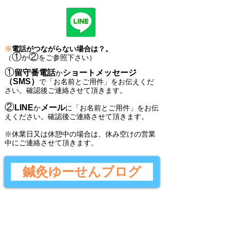
※
電話がつながらない場合は？。
①
②
（
か
をご参照下さい）
①
留守番電話
ショートメッセージ
か
（SMS）
で
「
お名前とご用件
」
をお伝えくだ
さい。
確認後ご連絡させて頂きます。
②
LINE
メール
か
に
「
お名前とご用件
」
をお伝
えください。
確認後
ご連絡させて頂きます。
​※休業日又は休憩中の場合は、休み空けの営業
中にご連絡させて頂きます。
鍼灸ゆーせんブログ