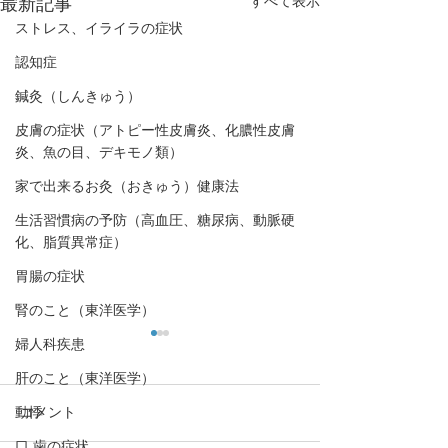
すべて表示
最新記事
ストレス、イライラの症状
認知症
鍼灸（しんきゅう）
皮膚の症状（アトピー性皮膚炎、化膿性皮膚
炎、魚の目、デキモノ類）
家で出来るお灸（おきゅう）健康法
生活習慣病の予防（高血圧、糖尿病、動脈硬
化、脂質異常症）
胃腸の症状
腎のこと（東洋医学）
婦人科疾患
肝のこと（東洋医学）
動悸
コメント
口,歯の症状