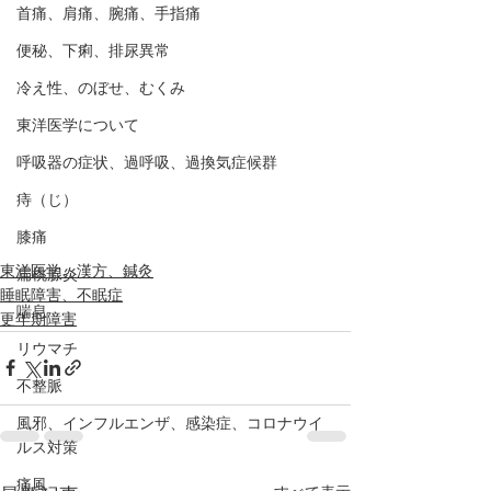
首痛、肩痛、腕痛、手指痛
便秘、下痢、排尿異常
冷え性、のぼせ、むくみ
東洋医学について
呼吸器の症状、過呼吸、過換気症候群
痔（じ）
膝痛
東洋医学、漢方、鍼灸
扁桃腺炎
睡眠障害、不眠症
喘息
更年期障害
リウマチ
不整脈
風邪、インフルエンザ、感染症、コロナウイ
ルス対策
痛風