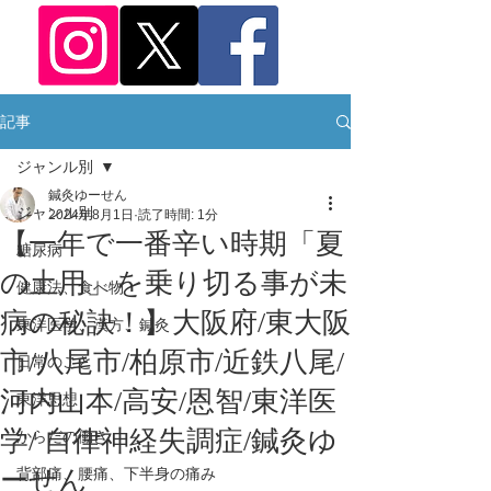
記事
ジャンル別
鍼灸ゆーせん
ジャンル別
2024年8月1日
読了時間: 1分
【一年で一番辛い時期「夏
糖尿病
の土用」を乗り切る事が未
健康法、食べ物
病の秘訣！】大阪府/東大阪
東洋医学、漢方、鍼灸
市/八尾市/柏原市/近鉄八尾/
日常のこと
河内山本/高安/恩智/東洋医
東洋思想
学/ 自律神経失調症/鍼灸ゆ
からだの働き
ーせん
背部痛、腰痛、下半身の痛み