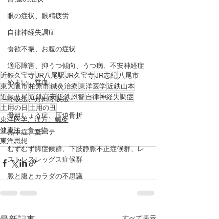
眼の症状、眼精疲労
自律神経失調症
食欲不振、お腹の症状
適応障害、抑うつ傾向、うつ病、不安神経症
近鉄久宝寺
JR八尾駅
JR久宝寺
JR志紀
八尾市
めまい、貧血
東大阪市
柏原市
鍼灸治療
東洋医学
近鉄山本
近鉄八尾
近鉄高安
近鉄恩智
自律神経失調症
呼吸法、丹田呼吸法
土用の日
土用の丑
骨粗しょう症、圧迫骨折
東洋医学、漢方、鍼灸
健康法、食べ物
熱中症、夏バテ
東洋思想
むずむず脚症候群、下肢静脈不正症候群、レ
ストレスレッグス症候群
脈と腹とカラダの不思議
すべて表示