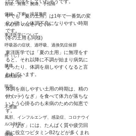
けて生活をしていたそうです。
首痛、肩痛、腕痛、手指痛
便秘、下痢、排尿異常
中でも「夏の土用」は1年で一番気の変
化が激しく体調不良になりやすい時期
冷え性、のぼせ、むくみ
です。
東洋医学について
(冬の土用も同様)
呼吸器の症状、過呼吸、過換気症候群
東洋医学では「夏の土用」に無理をす
痔（じ）
ると、それ以降に不調が始まり病気に
膝痛
なったり、体調を崩しやすくなると言
われています。
扁桃腺炎
喘息
体調を崩しやすい土用の時期は、精の
付く「うなぎ」を食べて体力が落ちな
リウマチ
いよう心掛るのも未病のための知恵で
不整脈
す。
風邪、インフルエンザ、感染症、コロナウイ
ルス対策
「うなぎ」には、たんぱく質や疲労回
復に役立つビタミンB2などが多くまれ
痛風