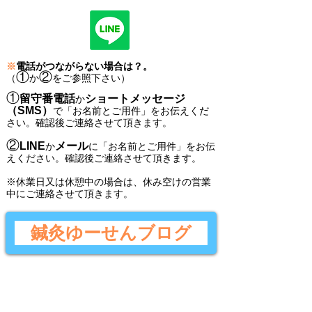
※
電話がつながらない場合は？。
①
②
（
か
をご参照下さい）
①
留守番電話
ショートメッセージ
か
（SMS）
で
「
お名前とご用件
」
をお伝えくだ
さい。
確認後ご連絡させて頂きます。
②
LINE
メール
か
に
「
お名前とご用件
」
をお伝
えください。
確認後
ご連絡させて頂きます。
​※休業日又は休憩中の場合は、休み空けの営業
中にご連絡させて頂きます。
鍼灸ゆーせんブログ