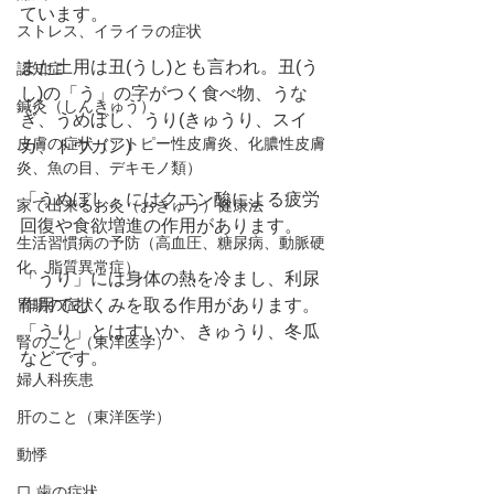
ています。
ストレス、イライラの症状
また土用は丑(うし)とも言われ。丑(う
認知症
し)の「う」の字がつく食べ物、うな
鍼灸（しんきゅう）
ぎ、うめぼし、うり(きゅうり、スイ
皮膚の症状（アトピー性皮膚炎、化膿性皮膚
カ、トウガン)
炎、魚の目、デキモノ類）
「うめぼし」にはクエン酸による疲労
家で出来るお灸（おきゅう）健康法
回復や食欲増進の作用があります。
生活習慣病の予防（高血圧、糖尿病、動脈硬
化、脂質異常症）
「うり」には身体の熱を冷まし、利尿
胃腸の症状
作用でむくみを取る作用があります。
「うり」とはすいか、きゅうり、冬瓜
腎のこと（東洋医学）
などです。
婦人科疾患
肝のこと（東洋医学）
動悸
口,歯の症状