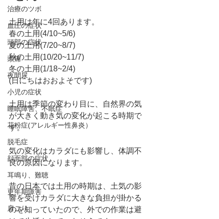
治療のツボ
土用は年に4回あります。
血圧の症状
春の土用(4/10~5/6)
頭部の症状
夏の土用(7/20~8/7)
秋の土用(10/20~11/7)
頭痛
冬の土用(1/18~2/4)
夜間尿
(日にちはおおよそです)
小児の症状
土用は季節の変わり目に、自然界の気
睡眠障害、不眠症
が大きく動き気の変化が起こる時期で
花粉症(アレルギー性鼻炎）
す。
脱毛症
気の変化はカラダにも影響し、体調不
顔面部の症状
良の原因になります。
耳鳴り、難聴
昔の日本では土用の時期は、土気の影
更年期障害
響を受けカラダに大きな負担が掛かる
肩こり
のを知っていたので、外での作業は避