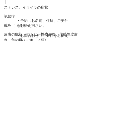
炎）のツボ3選
に！？。花粉症
ストレス、イライラの症状
日常生活での対
医学的な視点で
認知症
・予約→お名前、住所、ご要件
鍼灸（しんきゅう）
をお伝え下さい。
皮膚の症状（アトピー性皮膚炎、化膿性皮膚
・お問合わせ→ご要件をお伝え
炎、魚の目、デキモノ類）
下さい。
家で出来るお灸（おきゅう）健康法
下のボタンを押して下さい！
生活習慣病の予防（高血圧、糖尿病、動脈硬
化、脂質異常症）
TEL 090－1966－8212
胃腸の症状
腎のこと（東洋医学）
ysen@au.com
婦人科疾患
肝のこと（東洋医学）
LINEでの
予約、お問合せはこちら
！
動悸
口,歯の症状