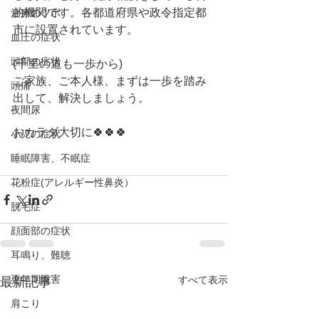
的機関です。各都道府県や政令指定都
治療のツボ
市に設置されています。
血圧の症状
頭部の症状
(千里の道も一歩から)
ご家族、ご本人様、まずは一歩を踏み
頭痛
出して、解決しましょう。
夜間尿
おカラダ大切に🍀🍀🍀
小児の症状
睡眠障害、不眠症
花粉症(アレルギー性鼻炎）
脱毛症
顔面部の症状
耳鳴り、難聴
更年期障害
すべて表示
最新記事
肩こり