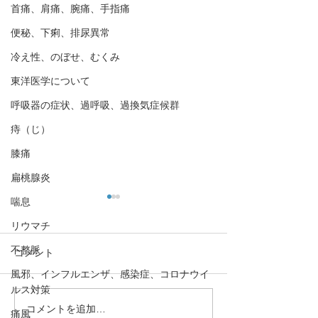
首痛、肩痛、腕痛、手指痛
便秘、下痢、排尿異常
冷え性、のぼせ、むくみ
東洋医学について
呼吸器の症状、過呼吸、過換気症候群
痔（じ）
膝痛
扁桃腺炎
喘息
リウマチ
不整脈
コメント
風邪、インフルエンザ、感染症、コロナウイ
ルス対策
コメントを追加…
花粉症（アレルギー性鼻
【大腸が弱ると
痛風