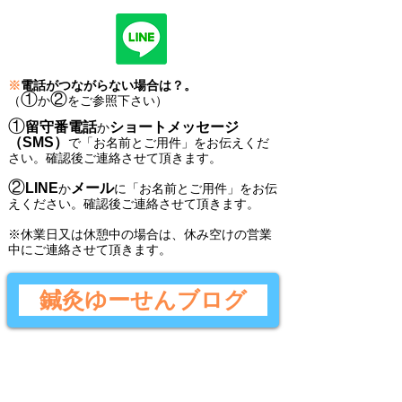
※
電話がつながらない場合は？。
①
②
（
か
をご参照下さい）
①
留守番電話
ショートメッセージ
か
（SMS）
で
「
お名前とご用件
」
をお伝えくだ
さい。
確認後ご連絡させて頂きます。
②
LINE
メール
か
に
「
お名前とご用件
」
をお伝
えください。
確認後
ご連絡させて頂きます。
​※休業日又は休憩中の場合は、休み空けの営業
中にご連絡させて頂きます。
鍼灸ゆーせんブログ