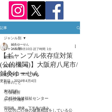
記事
ジャンル別
鍼灸ゆーせん
ジャンル別
2021年9月10日
読了時間: 1分
【ギャンブル依存症対策
糖尿病
(公的機関)】大阪府八尾市/
健康法、食べ物
鍼灸ゆーせん
東洋医学、漢方、鍼灸
更新日：
2024年4月4日
日常のこと
東洋思想
①保健所
②精神保健福祉センター
からだの働き
背部痛、腰痛、下半身の痛み
①②共に心身の健康相談をしている公