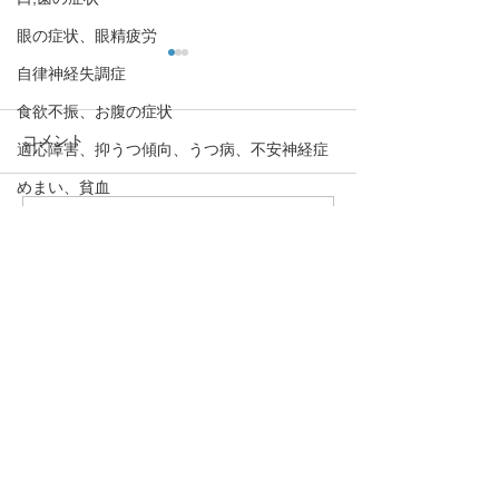
眼の症状、眼精疲労
自律神経失調症
食欲不振、お腹の症状
コメント
適応障害、抑うつ傾向、うつ病、不安神経症
めまい、貧血
呼吸法、丹田呼吸法
コメントを追加…
【日光がセロトニンを増
【呼吸運動はセ
やす！「冬季うつと日照
を増やす！】心
骨粗しょう症、圧迫骨折
時間」】心の栄養剤セロ
セロトニン⑥
熱中症、夏バテ
トニン⑦
・予約→お名前、住所、ご要件
むずむず脚症候群、下肢静脈不正症候群、レ
をお伝え下さい。
ストレスレッグス症候群
・お問合わせ→ご要件をお伝え
脈と腹とカラダの不思議
下さい。
下のボタンを押して下さい！