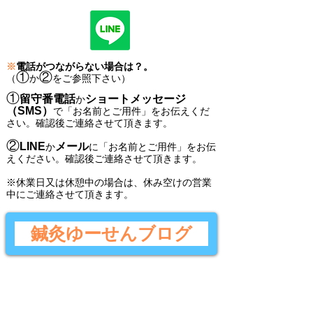
※
電話がつながらない場合は？。
①
②
（
か
をご参照下さい）
①
留守番電話
ショートメッセージ
か
（SMS）
で
「
お名前とご用件
」
をお伝えくだ
さい。
確認後ご連絡させて頂きます。
②
LINE
メール
か
に
「
お名前とご用件
」
をお伝
えください。
確認後
ご連絡させて頂きます。
​※休業日又は休憩中の場合は、休み空けの営業
中にご連絡させて頂きます。
鍼灸ゆーせんブログ