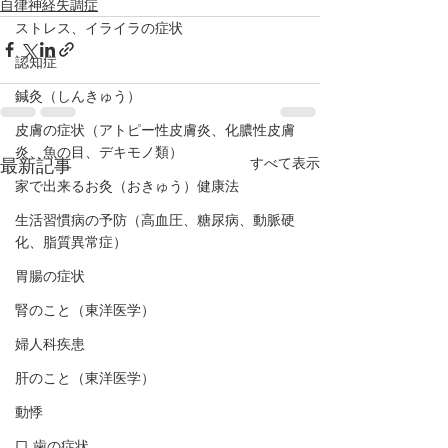
自律神経失調症
ストレス、イライラの症状
認知症
鍼灸（しんきゅう）
皮膚の症状（アトピー性皮膚炎、化膿性皮膚
炎、魚の目、デキモノ類）
すべて表示
最新記事
家で出来るお灸（おきゅう）健康法
生活習慣病の予防（高血圧、糖尿病、動脈硬
化、脂質異常症）
胃腸の症状
腎のこと（東洋医学）
婦人科疾患
肝のこと（東洋医学）
動悸
口,歯の症状