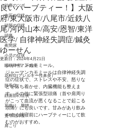
治療のツボ
良いハーブティー！】大阪
血圧の症状
府/東大阪市/八尾市/近鉄八
頭部の症状
尾/河内山本/高安/恩智/東洋
頭痛
医学/ 自律神経失調症/鍼灸
夜間尿
ゆーせん
小児の症状
更新日：
2024年4月21日
ジャーマンカモミール。
睡眠障害、不眠症
ジャーマンカモミールは自律神経失調
花粉症(アレルギー性鼻炎）
症の症状で、ストレスや不安、怒りな
脱毛症
どを落ち着かせ、内臓機能も整えま
す。その他に緊張型頭痛（首や肩周り
顔面部の症状
がこって血流が悪くなることで起こる
耳鳴り、難聴
頭痛）にも良いです。甘みがあり飲み
やすく就寝前にハーブティーにして飲
更年期障害
むのがおすすめ。
肩こり