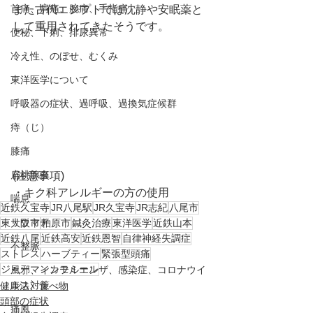
首痛、肩痛、腕痛、手指痛
また古代エジプトでは沈静や安眠薬と
して重用されてきたそうです。
便秘、下痢、排尿異常
冷え性、のぼせ、むくみ
東洋医学について
呼吸器の症状、過呼吸、過換気症候群
痔（じ）
膝痛
扁桃腺炎
(注意事項)
・キク科アレルギーの方の使用
喘息
近鉄久宝寺
JR八尾駅
JR久宝寺
JR志紀
八尾市
リウマチ
東大阪市
柏原市
鍼灸治療
東洋医学
近鉄山本
近鉄八尾
近鉄高安
近鉄恩智
自律神経失調症
不整脈
ストレス
ハーブティー
緊張型頭痛
ジャーマンカモミール
風邪、インフルエンザ、感染症、コロナウイ
ルス対策
健康法、食べ物
頭部の症状
痛風