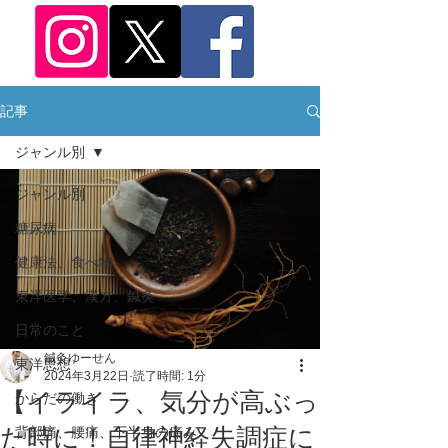
記事
ジャンル別
ジャンル別
糖尿病
健康法、食べ物
東洋医学、漢方、鍼灸
日常のこと
鍼灸ゆーせん
東洋思想
2024年3月22日
読了時間: 1分
【イライラ、気分が高ぶっ
からだの働き
た時に！自律神経失調症に
背部痛、腰痛、下半身の痛み