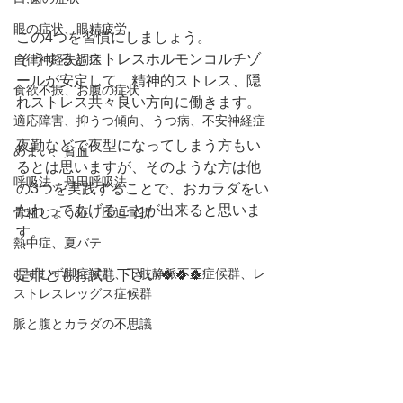
眼の症状、眼精疲労
この4つを習慣にしましょう。
そうするとストレスホルモンコルチゾ
自律神経失調症
ールが安定して、精神的ストレス、隠
食欲不振、お腹の症状
れストレス共々良い方向に働きます。
適応障害、抑うつ傾向、うつ病、不安神経症
夜勤などで夜型になってしまう方もい
めまい、貧血
るとは思いますが、そのような方は他
呼吸法、丹田呼吸法
の3つを実践することで、おカラダをい
たわってあげることが出来ると思いま
骨粗しょう症、圧迫骨折
す。
熱中症、夏バテ
むずむず脚症候群、下肢静脈不正症候群、レ
是非ともお試し下さい🍀🍀🍀
ストレスレッグス症候群
脈と腹とカラダの不思議