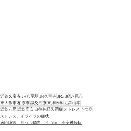
近鉄久宝寺
JR八尾駅
JR久宝寺
JR志紀
八尾市
東大阪市
柏原市
鍼灸治療
東洋医学
近鉄山本
近鉄八尾
近鉄高安
自律神経失調症
ストレス
うつ病
ストレス、イライラの症状
適応障害、抑うつ傾向、うつ病、不安神経症