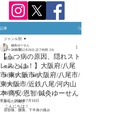
記事
ジャンル別
鍼灸ゆーせん
ジャンル別
2022年12月26日
読了時間: 2分
【うつ病の原因、隠れスト
糖尿病
レスとは！】大阪府/八尾
健康法、食べ物
市/東大阪市/大阪府/八尾市/
東洋医学、漢方、鍼灸
東大阪市/近鉄八尾/河内山
日常のこと
本/高安/恩智/鍼灸ゆーせん
東洋思想
更新日：
2024年7月16日
からだの働き
こんにちは！
背部痛、腰痛、下半身の痛み