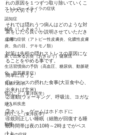
れの原因を１つずつ取り除いていくこ
ストレス、イライラの症状
とが大切です。
認知症
それでは隠れうつ病んはどのような対
鍼灸（しんきゅう）
策をしたら良いか説明させていただき
ます。
皮膚の症状（アトピー性皮膚炎、化膿性皮膚
炎、魚の目、デキモノ類）
対策は先程の隠れストレスの原因にな
家で出来るお灸（おきゅう）健康法
ることをやめる事です。
生活習慣病の予防（高血圧、糖尿病、動脈硬
化、脂質異常症）
簡単に言うと
①バランスの摂れた食事(大豆食中心、
胃腸の症状
出来れば玄米)
腎のこと（東洋医学）
②運動(ウォーキング、呼吸法、ヨガな
婦人科疾患
ど)
③ネット、ゲームはホドホドに
肝のこと（東洋医学）
④規則正しい睡眠（細胞が回復する睡
動悸
眠時間帯は夜の10時～2時までがベス
ト）
口,歯の症状