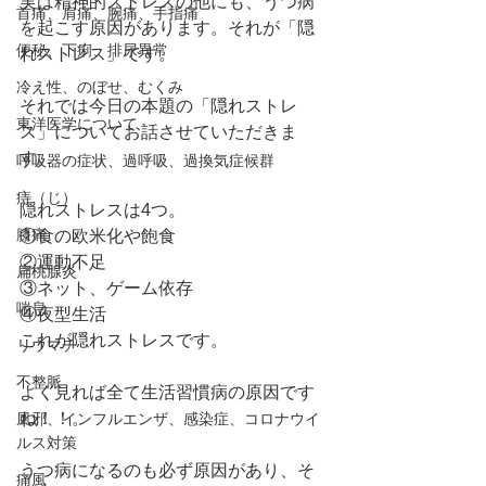
実は精神的ストレスの他にも、うつ病
首痛、肩痛、腕痛、手指痛
を起こす原因があります。それが「隠
便秘、下痢、排尿異常
れストレス」です。
冷え性、のぼせ、むくみ
それでは今日の本題の「隠れストレ
東洋医学について
ス」についてお話させていただきま
す。
呼吸器の症状、過呼吸、過換気症候群
痔（じ）
隠れストレスは4つ。
膝痛
①食の欧米化や飽食
②運動不足
扁桃腺炎
③ネット、ゲーム依存
喘息
④夜型生活
これが隠れストレスです。
リウマチ
不整脈
よく見れば全て生活習慣病の原因です
ね！！。
風邪、インフルエンザ、感染症、コロナウイ
ルス対策
うつ病になるのも必ず原因があり、そ
痛風