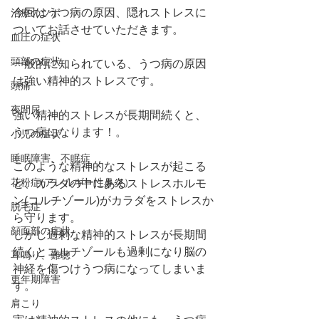
今回はうつ病の原因、隠れストレスに
治療のツボ
ついてお話させていただきます。
血圧の症状
頭部の症状
一般的に知られている、うつ病の原因
は強い精神的ストレスです。
頭痛
夜間尿
強い精神的ストレスが長期間続くと、
うつ病になります！。
小児の症状
睡眠障害、不眠症
このような精神的なストレスが起こる
花粉症(アレルギー性鼻炎）
と、カラダの中にあるストレスホルモ
ン(コルチゾール)がカラダをストレスか
脱毛症
ら守ります。
顔面部の症状
しかし過剰な精神的ストレスが長期間
続くとコルチゾールも過剰になり脳の
耳鳴り、難聴
神経を傷つけうつ病になってしまいま
更年期障害
す。
肩こり