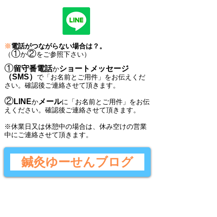
※
電話がつながらない場合は？。
①
②
（
か
をご参照下さい）
①
留守番電話
ショートメッセージ
か
（SMS）
で
「
お名前とご用件
」
をお伝えくだ
さい。
確認後ご連絡させて頂きます。
②
LINE
メール
か
に
「
お名前とご用件
」
をお伝
えください。
確認後
ご連絡させて頂きます。
​※休業日又は休憩中の場合は、休み空けの営業
中にご連絡させて頂きます。
鍼灸ゆーせんブログ