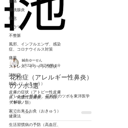
膝痛
扁桃腺炎
喘息
リウマチ
不整脈
風邪、インフルエンザ、感染
症、コロナウイルス対策
痛風
ストレス、イライラの症状
鍼灸ゆーせん
認知症
3月22日
読了時間: 1分
鍼灸（しんきゅう）
花粉症（アレルギー性鼻炎）
皮膚の症状（アトピー性皮膚
のツボ3選
炎、化膿性皮膚炎、魚の目、
デキモノ類）
アレルギー性鼻炎、花粉症のツボを東洋医学
家で出来るお灸（おきゅう）
で解決
健康法
生活習慣病の予防（高血圧、