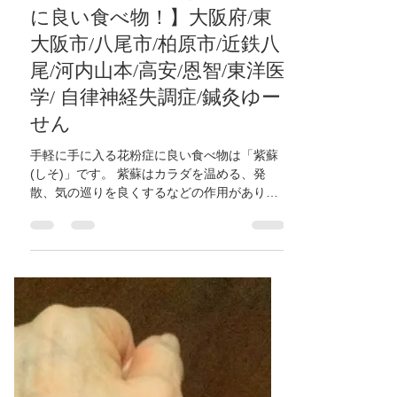
鍼灸ゆーせん
2024年4月13日
読了時間: 1分
【花粉症にはこれがオスス
メ！。手軽に手に入る花粉症
に良い食べ物！】大阪府/東
大阪市/八尾市/柏原市/近鉄八
尾/河内山本/高安/恩智/東洋医
学/ 自律神経失調症/鍼灸ゆー
せん
手軽に手に入る花粉症に良い食べ物は「紫蘇
(しそ)」です。 紫蘇はカラダを温める、発
散、気の巡りを良くするなどの作用がありま
す。 胃腸の冷えや気の巡りの停滞が花粉症の