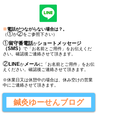
※
電話がつながらない場合は？。
①
②
（
か
をご参照下さい）
①
留守番電話
ショートメッセージ
か
（SMS）
で
「
お名前とご用件
」
をお伝えくだ
さい。
確認後ご連絡させて頂きます。
②
LINE
メール
か
に
「
お名前とご用件
」
をお伝
えください。
確認後
ご連絡させて頂きます。
​※休業日又は休憩中の場合は、休み空けの営業
中にご連絡させて頂きます。
鍼灸ゆーせんブログ