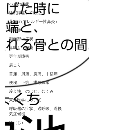
小児の症状
睡眠障害、不眠症
花粉症(アレルギー性鼻炎）
脱毛症
顔面部の症状
耳鳴り、難聴
更年期障害
肩こり
首痛、肩痛、腕痛、手指痛
便秘、下痢、排尿異常
冷え性、のぼせ、むくみ
東洋医学について
呼吸器の症状、過呼吸、過換
気症候群
痔（じ）