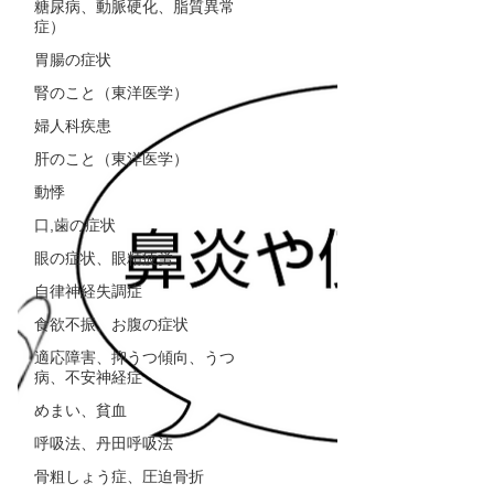
糖尿病、動脈硬化、脂質異常
症）
胃腸の症状
腎のこと（東洋医学）
婦人科疾患
肝のこと（東洋医学）
動悸
口,歯の症状
眼の症状、眼精疲労
自律神経失調症
食欲不振、お腹の症状
適応障害、抑うつ傾向、うつ
病、不安神経症
めまい、貧血
呼吸法、丹田呼吸法
骨粗しょう症、圧迫骨折