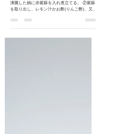
大阪市/八尾市/柏原市/近鉄八
尾/河内山本/高安/恩智/東洋医
学/ 自律神経失調症/鍼灸ゆー
せん
花粉症に良い紫蘇(しそ)ジュースの作り方 ①
沸騰した鍋に赤紫蘇を入れ煮立てる。 ②紫蘇
を取り出し、レモン汁かお酢(りんご酢)、又は
クエン酸を入れる。 ③ハチミツか砂糖をいれ
る。 材料 赤紫蘇300g 水2リットル 砂糖
500g~1キロ クエン酸25g...