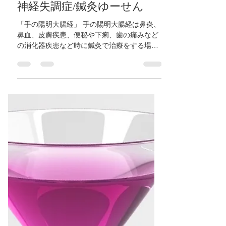
大腸の経絡経穴(手の陽明大
腸経)！】大阪府/東大阪市/八
尾市/柏原市/近鉄八尾/河内山
本/高安/恩智/東洋医学/ 自律
神経失調症/鍼灸ゆーせん
「手の陽明大腸経」 手の陽明大腸経は鼻炎、
鼻血、皮膚疾患、便秘や下痢、歯の痛みなど
の消化器疾患など時に鍼灸で治療をする場所
です。