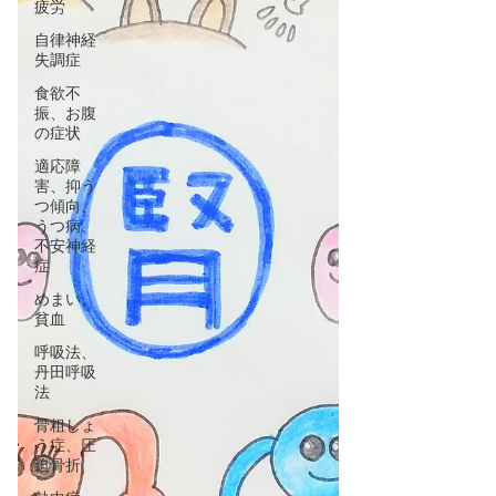
疲労
自律神経
失調症
食欲不
振、お腹
の症状
適応障
害、抑う
つ傾向、
うつ病、
不安神経
症
めまい、
貧血
呼吸法、
丹田呼吸
法
骨粗しょ
う症、圧
迫骨折