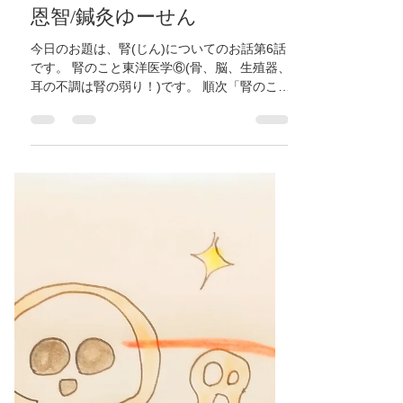
【腎のこと東洋医学⑥(骨、
脳、生殖器、耳の不調は腎の
弱り！)】大阪府/東大阪市/八
尾市/近鉄八尾/河内山本/高安/
恩智/鍼灸ゆーせん
今日のお題は、腎(じん)についてのお話第6話
です。 腎のこと東洋医学⑥(骨、脳、生殖器、
耳の不調は腎の弱り！)です。 順次「腎のこ
と」としてシリーズ化してお伝えします。 東
洋医学ではカラダは全てつながっていて、お
互いに影響しあっていると考えられていま
す。特に腎は骨、骨髄、生...