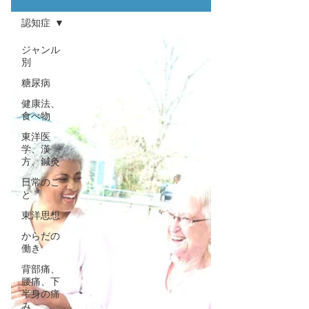
認知症
ジャンル
別
糖尿病
健康法、
食べ物
東洋医
学、漢
方、鍼灸
日常のこ
と
東洋思想
からだの
働き
背部痛、
腰痛、下
半身の痛
み