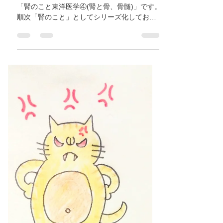
【腎のこと東洋医学④(腎と
骨と骨髄)】大阪府/八尾市/東
大阪市/近鉄八尾/河内山本/高
安/恩智/鍼灸ゆーせん
今日のお題は、腎(じん)についてのお話第4話
「腎のこと東洋医学④(腎と骨、骨髄)」です。
順次「腎のこと」としてシリーズ化してお伝
えします。 腎と骨と骨髄 東洋医学での腎は
骨、骨髄と深く関わります。腎は全身の骨や
骨髄を作ります。また健康な状態の骨と骨髄
を保つためには、腎を強く...