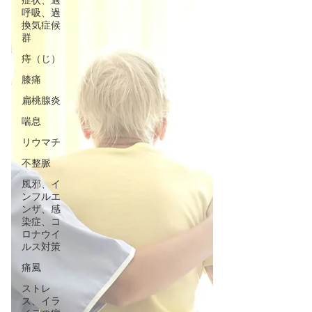
症状、過
呼吸、過
換気症候
群
痔（じ）
膝痛
扁桃腺炎
喘息
リウマチ
不整脈
風邪、イ
ンフルエ
ンザ、感
染症、コ
ロナウイ
ルス対策
痛風
ストレ
ス、イラ