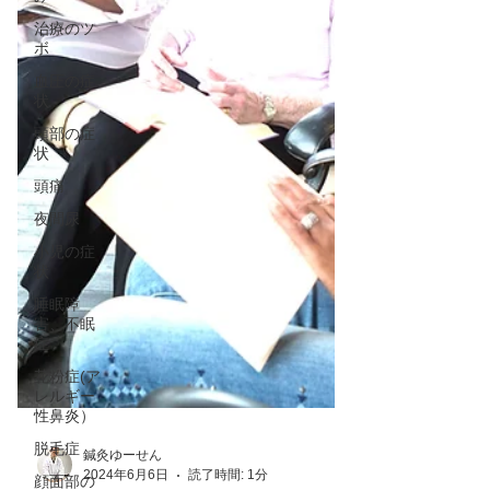
治療のツ
ボ
血圧の症
状
頭部の症
状
頭痛
夜間尿
小児の症
状
睡眠障
害、不眠
症
花粉症(ア
レルギー
性鼻炎）
脱毛症
顔面部の