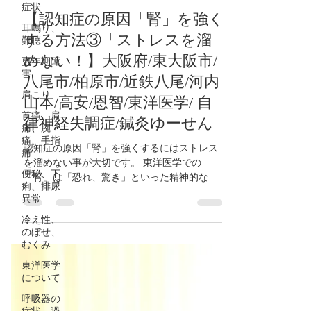
鍼灸ゆーせん
症状
2024年6月6日
読了時間: 1分
耳鳴り、
難聴
【認知症の原因「腎」を強く
更年期障
する方法③「ストレスを溜
害
めない！】大阪府/東大阪市/
肩こり
八尾市/柏原市/近鉄八尾/河内
首痛、肩
山本/高安/恩智/東洋医学/ 自
痛、腕
痛、手指
律神経失調症/鍼灸ゆーせん
痛
便秘、下
認知症の原因「腎」を強くするにはストレス
痢、排尿
を溜めない事が大切です。 東洋医学での
異常
「腎」は「恐れ、驚き」といった精神的な気
冷え性、
持ちと密接につながっています。出来るだけ
のぼせ、
「恐れ、驚き」などのストレス状態は避ける
むくみ
様にして、毎日を健やかに過ごすことを心掛
けましょう。...
東洋医学
について
呼吸器の