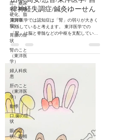
圧、糖尿
因です！】大阪府/東大阪市/
病、動脈
八尾市/柏原市/近鉄八尾/河内
硬化、脂
質異常
山本/高安/恩智/東洋医学/ 自
症）
律神経失調症/鍼灸ゆーせん
胃腸の症
状
東洋医学では認知症は「腎」の弱りが大きく
腎のこと
関係していると考えます。 東洋医学での
（東洋医
「腎」は脳と脊髄などの中枢を支配していま
学）
す。 (西洋医学での腎臓とは違います。) 脳の
婦人科疾
老化をコントロールするのも「腎」が重要な
患
役割を果たします。...
肝のこと
（東洋医
学）
動悸
口,歯の症
状
眼の症
状、眼精