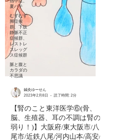
熱中症、
夏バテ
むずむず
脚症候
群、下肢
静脈不正
症候群、
レストレ
スレッグ
ス症候群
脈と腹と
カラダの
不思議
鍼灸ゆーせん
2023年2月8日
読了時間: 2分