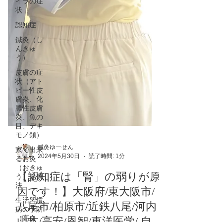
イラの症
状
認知症
鍼灸（し
んきゅ
う）
皮膚の症
状（アト
ピー性皮
膚炎、化
膿性皮膚
炎、魚の
目、デキ
モノ類）
家で出来
るお灸
（おきゅ
う）健康
法
鍼灸ゆーせん
2024年5月30日
読了時間: 1分
生活習慣
病の予防
【認知症は「腎」の弱りが原
（高血