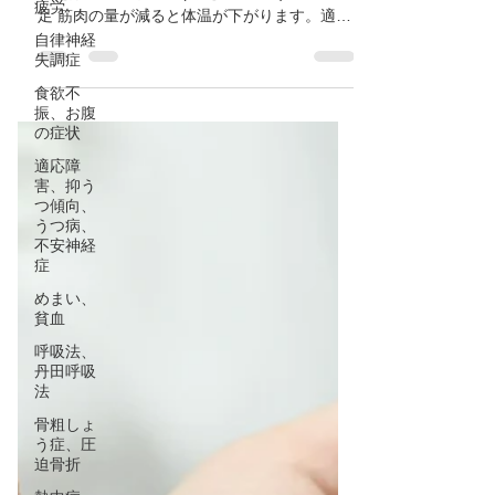
病のもと
疲労
自律神経
【冷え症の原因について】 頭痛、肩凝りなど
失調症
冷えは万病のもと① (冷え症の原因) ・運動不
食欲不
足 筋肉の量が減ると体温が下がります。適度
振、お腹
な運動習慣を心掛けましょう。 ・過度なダイ
の症状
エット 脂質、筋肉の量が減ると体温が下がり
ます。また血流も滞り美容にも良くないで
適応障
害、抑う
す。...
つ傾向、
うつ病、
不安神経
症
めまい、
貧血
呼吸法、
丹田呼吸
法
骨粗しょ
う症、圧
迫骨折