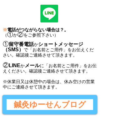
※
電話がつながらない場合は？。
①
②
（
か
をご参照下さい）
①
留守番電話
ショートメッセージ
か
（SMS）
で
「
お名前とご用件
」
をお伝えくだ
さい。
確認後ご連絡させて頂きます。
②
LINE
メール
か
に
「
お名前とご用件
」
をお伝
えください。
確認後
ご連絡させて頂きます。
​※休業日又は休憩中の場合は、休み空けの営業
中にご連絡させて頂きます。
鍼灸ゆーせんブログ