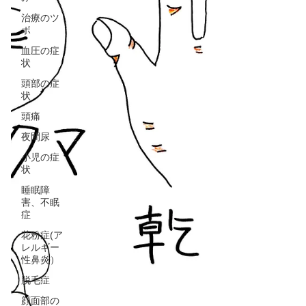
治療のツ
ボ
血圧の症
状
頭部の症
状
頭痛
夜間尿
小児の症
状
睡眠障
害、不眠
症
花粉症(ア
レルギー
性鼻炎）
脱毛症
顔面部の