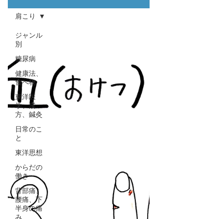
肩こり
ジャンル
別
糖尿病
健康法、
食べ物
東洋医
学、漢
方、鍼灸
日常のこ
と
東洋思想
からだの
働き
背部痛、
腰痛、下
半身の痛
み