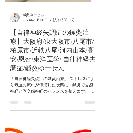
鍼灸ゆーせん
2024年5月20日
読了時間: 1分
【自律神経失調症の鍼灸治
療】大阪府/東大阪市/八尾市/
柏原市/近鉄八尾/河内山本/高
安/恩智/東洋医学/ 自律神経失
調症/鍼灸ゆーせん
「自律神経失調症の鍼灸治療」 ストレスによ
り気血の流れが停滞した状態に、鍼灸で交感
神経と副交感神経のバランスを整えます。 ま
ず脈診、腹診、舌診などで全身の状態を確認