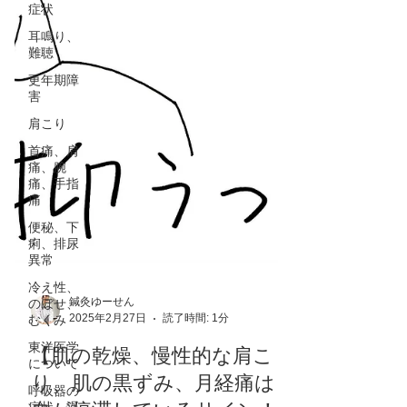
症状
耳鳴り、
難聴
更年期障
害
肩こり
首痛、肩
痛、腕
痛、手指
痛
便秘、下
痢、排尿
異常
冷え性、
のぼせ、
むくみ
鍼灸ゆーせん
東洋医学
2025年2月27日
読了時間: 1分
について
【肌の乾燥、慢性的な肩こ
呼吸器の