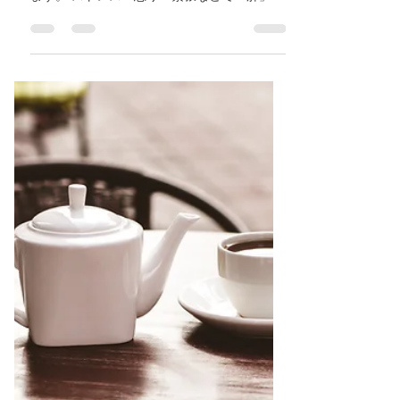
市/近鉄八尾/河内山本/高安/恩
智/東洋医学/ 自律神経失調症/
鍼灸ゆーせん
東洋医学での「肝」とは肝臓そのものではな
く、気の巡り・感情・血の働きなどを調節し
ます。 ストレス・怒り・緊張などで「肝」が
弱ると気と血の巡りが悪くなり自律神経失調
症、イライラ、不眠症、落ち込み、情緒不安
定、食欲不振・、動悸、手足の冷えシビレ、
肩こり、頭痛・めまい、目の病気な...