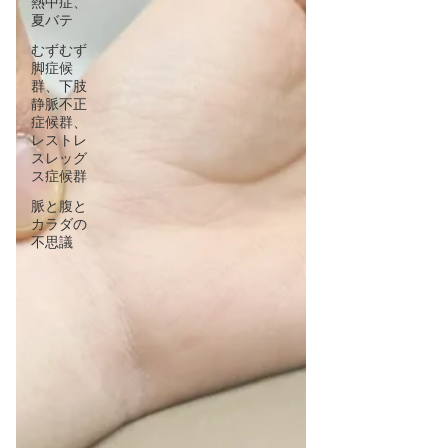
熱中症、
夏バテ
むずむず
脚症候
群、下肢
静脈不正
症候群、
レストレ
スレッグ
ス症候群
脈と腹と
カラダの
不思議