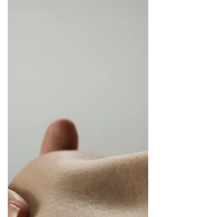
ジャーマンカモミール。 ジャーマンカモミー
ルは自律神経失調症の症状で、ストレスや不
安、怒りなどを落ち着かせ、内臓機能も整え
ます。その他に緊張型頭痛（首や肩周りがこ
って血流が悪くなることで起こる頭痛）にも
良いです。甘みがあり飲みやすく就寝前にハ
ーブティーにして飲むのがおすすめ...