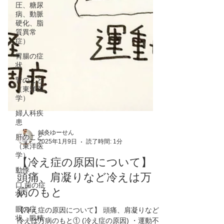
圧、糖尿
病、動脈
硬化、脂
質異常
症）
胃腸の症
状
腎のこと
（東洋医
学）
婦人科疾
患
肝のこと
（東洋医
学）
鍼灸ゆーせん
動悸
2025年1月9日
読了時間: 1分
口,歯の症
状
【冷え症の原因について】
眼の症
頭痛、肩凝りなど冷えは万
状、眼精