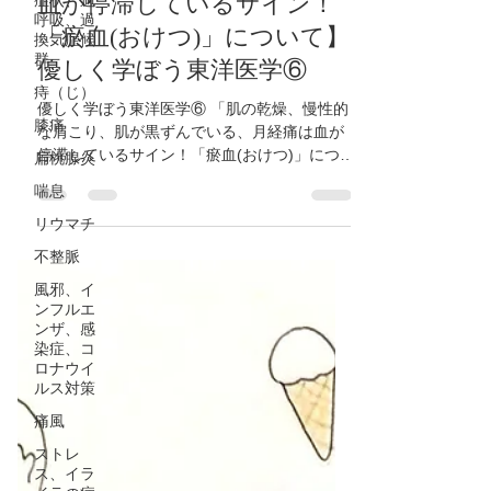
症状、過
り、肌の黒ずみ、月経痛は
呼吸、過
血が停滞しているサイン！
換気症候
群
「瘀血(おけつ)」について】
痔（じ）
優しく学ぼう東洋医学⑥
膝痛
優しく学ぼう東洋医学⑥ 「肌の乾燥、慢性的
扁桃腺炎
な肩こり、肌が黒ずんでいる、月経痛は血が
喘息
停滞しているサイン！「瘀血(おけつ)」につい
て」 「血」が停滞している状態を「瘀血(おけ
リウマチ
つ)」と言います。 「血」の働き ・全身に栄
不整脈
養を送る ・ホンモンバランスの調節 ・体を温
める...
風邪、イ
ンフルエ
ンザ、感
染症、コ
ロナウイ
ルス対策
痛風
ストレ
ス、イラ