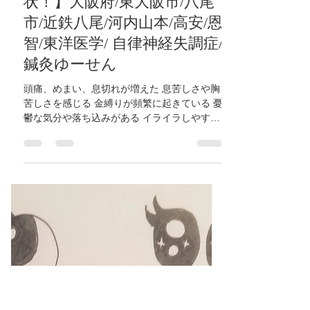
鍼灸ゆーせん
2024年3月18日
読了時間: 1分
【自律神経失調症の主な症
状！】大阪府/東大阪市/八尾
市/近鉄八尾/河内山本/高安/恩
智/東洋医学/ 自律神経失調症/
鍼灸ゆーせん
頭痛、めまい、息切れが増えた 息苦しさや胸
苦しさを感じる 金縛りが頻繁に起きている 憂
鬱な気分や落ち込みがある イライラしやすい
便秘や下痢が長期間続く 慢性的な肩こりがあ
る 手足のしびれを感じる 食欲不振が続いてい