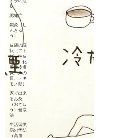
イラの症
状
認知症
鍼灸（し
んきゅ
う）
皮膚の症
状（アト
ピー性皮
膚炎、化
膿性皮膚
炎、魚の
目、デキ
モノ類）
家で出来
るお灸
（おきゅ
う）健康
法
生活習慣
病の予防
（高血