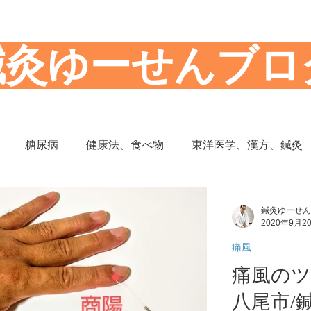
​鍼灸ゆーせんブロ
糖尿病
健康法、食べ物
東洋医学、漢方、鍼灸
思想
からだの働き
背部痛、腰痛、下半身の痛み
鍼灸ゆーせん
2020年9月2
痛風
の症状
頭部の症状
頭痛
夜間尿
小児の症状
痛風のツボ 商陽/
八尾市/