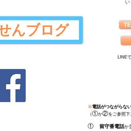
い
TE
せんブログ
LINE
※
電話がつながらな
①
②
（
か
をご参照下
①
留守番電話
か