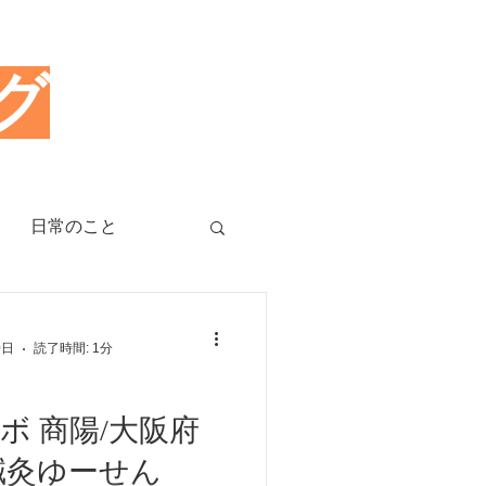
グ
日常のこと
治療のツボ
0日
読了時間: 1分
睡眠障害、不眠症
大阪府
鍼灸ゆーせん