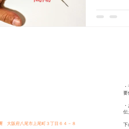
症(アレルギー性鼻炎）
脱毛症
顔面部の症状
耳
痛風のツボ商陽
角にあります。
の痛みなどにも
期障害
肩こり
首痛、肩痛、腕痛、手指痛
便秘、
性、のぼせ、むくみ
東洋医学について
呼吸器の症状
じ）
膝痛
扁桃腺炎
喘息
リウマチ
火
金
土
水
木
日
・
要
〇
〇
〇
〇
〇
✖
・
〇
〇
〇
✖
✖
伝
所
大阪府八尾市上尾町３丁目６４－８
下