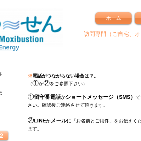
ホーム
訪問専門（ご自宅、オ
 Energy
要
※
電話がつながらない場合は？。
①
②
（
か
をご参照下さい）
伝
①
留守番電話
ショートメッセージ（SMS）
か
で
さい。
確認後ご連絡させて頂きます。
！
②
LINE
メール
か
に
「
お名前とご用件
」
をお伝えく
ます。
2