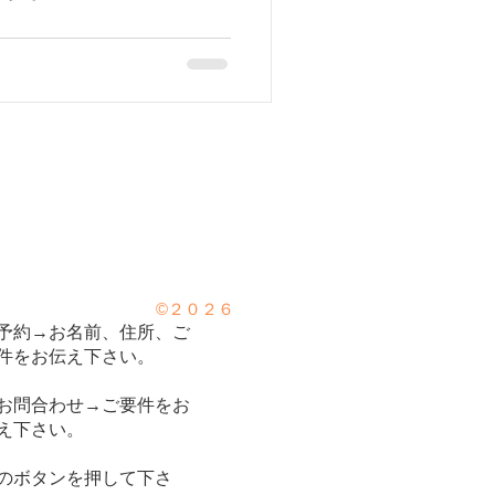
鳴り、難聴
(しょうよう) 人差し指の爪の
 商陽は痛風の他、橈骨神経
よく使われるツボです🍀🍀
下痢、排尿異常
、過呼吸、過換気症候群
©２０２６
予約→お名前、住所、ご
件をお伝え下さい。
お問合わせ→ご要件をお
え下さい。
のボタンを押して下さ