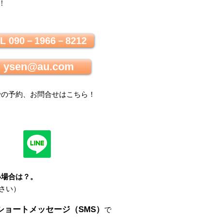
！
L 090－1966－8212
ysen@au.com
での
予約、お問合せはこちら
！
い場合は？
。
さい）
ショートメッセージ（SMS）
で