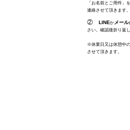
「
お名前とご用件
」
連絡させて頂きます
②
LINE
メール
か
さい。
確認後
折り返
​※休業日又は休憩中
させて頂きます。