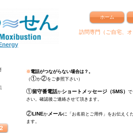
ホーム
訪問専門（ご自宅、オ
 Energy
要
※
電話がつながらない場合は？。
①
②
（
か
をご参照下さい）
伝
①
留守番電話
ショートメッセージ（SMS）
か
で
さい。
確認後ご連絡させて頂きます。
！
②
LINE
メール
か
に
「
お名前とご用件
」
をお伝えく
ます。
2