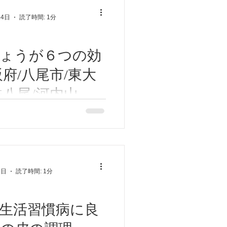
えているそうです。いま流行
24日
読了時間: 1分
エット」ですね。...
しょうが６つの効
阪府/八尾市/東大
鉄八尾/河内山本/
智/鍼灸ゆーせん
うが！。 今回はしょうが6つ
します。 ①体温を上げ免疫
えを除き風邪インフルエン
ロナウイルス予防に役立ちま
燃焼してダイエット。カラダ
8日
読了時間: 1分
代謝も低下して、脂肪が燃焼
。しょうがの燃焼パ...
生活習慣病に良