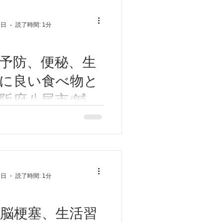
ろみが出たら完成 ⑤冷蔵保存
る) 50mlを１日2回。 市販の
0日
読了時間: 1分
やスイカ糖などもありま
予防、便秘、生
に良い食べ物と
阪府八尾市/鍼灸
灸ゆーせん
秘、生活習慣病に良い食べ
す！。 ごぼうに含まれるセル
ンが腸内環境を整え、またリ
化、脳梗塞予防になります。
🍀🍀
3日
読了時間: 1分
脳梗塞、生活習