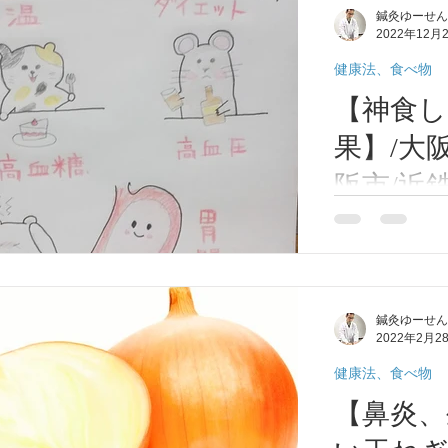
鍼灸ゆーせん
食べない方が増
2022年12月
の「糖質制限ダイ
健康法、食べ物
【神食
果】/大
阪市/近
高安/恩
まさに神食しょ
の効果をお伝え
力がアップ。冷
ザ、感染症、コ
鍼灸ゆーせん
す。 ②脂肪を
2022年2月2
が冷えると新陳
しづらくなります
健康法、食べ物
【鼻炎、