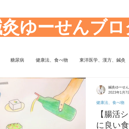
​鍼灸ゆーせんブロ
糖尿病
健康法、食べ物
東洋医学、漢方、鍼灸
思想
からだの働き
背部痛、腰痛、下半身の痛み
鍼灸ゆーせん
2023年1月7
健康法、食べ物
の症状
頭部の症状
頭痛
夜間尿
小児の症状
【腸活シ
に良い食