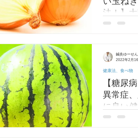
い玉ね
法！】大
灸、整体
玉ねぎの皮茶の
を水洗いして乾
沸騰させたら、
る。 ③煮た玉
鍼灸ゆーせん
冷やす。(保存期
2022年2月1
ツ、スープのダシ
健康法、食べ物
【糖尿病
異常症、
に良い健
は？】
健康万能飲料と
の煮汁です！。
すりおろす(白い