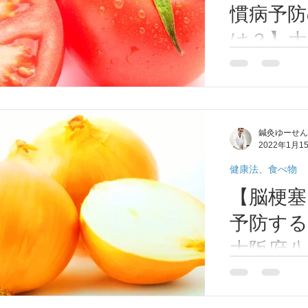
慣病予防
は？】大
灸/整体
がん、脳梗塞、
は？。 ズバリ
脳梗塞になる一
酸化を抑える成
鍼灸ゆーせん
ポイントは赤い
2022年1月1
に🍀🍀🍀
健康法、食べ物
【脳梗塞
予防する
大阪府八
鍼灸ゆー
脳梗塞予防の食
玉ねぎです！。