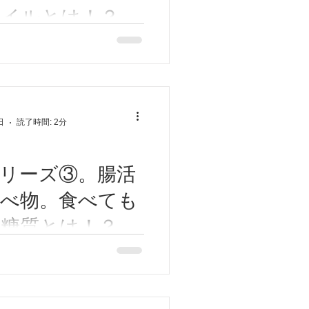
鳴り、難聴
オイルとは！？】
八尾市/東大阪市/
 今日は腸活に良い食べ物、
下痢、排尿異常
オイルのお話をさせていただ
/河内山本/高安/
環境のお悩みの1つに便秘があ
灸ゆーせん
なるとお腹が張ったり、口
、過呼吸、過換気症候群
りして辛いですよね！。長い
日
読了時間: 2分
をためておくと、大腸に負担
ンのリスクが高まり...
リーズ③。腸活
食べ物。食べても
糖質とは！？】
八尾市/東大阪市/
 今日は腸活のお話です。便
食べても太らない糖質につい
/河内山本/高安/
ただきます。 最近特に若い
灸ゆーせん
お米は糖質が高く、太るから