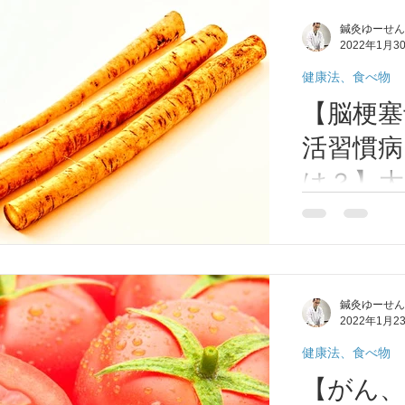
～1時間) ④と
鍼灸ゆーせん
(１週間で飲みき
2022年1月3
スイカジュース
す。...
健康法、食べ物
【脳梗塞
活習慣病
は？】大
整体/鍼
脳梗塞予防、便
物。 ごぼうで
ロースとリグニ
グニンが動脈硬
鍼灸ゆーせん
おカラダ大切に🍀
2022年1月2
健康法、食べ物
【がん、