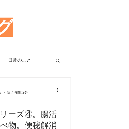
グ
日常のこと
治療のツボ
日
読了時間: 2分
睡眠障害、不眠症
リーズ④。腸活
べ物。便秘解消