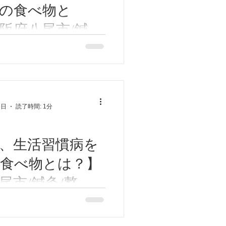
の食べ物と
阪府八尾市/鍼
/鍼灸ゆーせん
生活習慣病予防の食べ物と
・・・トマトです！。 がん、
因は酸化です。 トマトには
分が多量に含まれています。
トマトです🍅 おカラダ大切
5日
読了時間: 1分
、生活習慣病を
食べ物とは？】
尾市/鍼灸/整体/
せん
べ物。 それはズバリ・・・
 玉ねぎに含まれる成分アリ