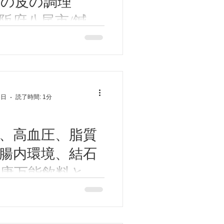
ぎの皮の調理
阪府八尾市/鍼
/鍼灸ゆーせん
作り方 ①玉ねぎの皮２個分
燥させる。 ②水1リットルを
玉ねぎの皮を入れ10分程煮
ねぎの皮を捨て、容器に移し
間は2～3日) レモン、ハチミ
6日
読了時間: 1分
としても使えます。...
、高血圧、脂質
腸内環境、結石
康万能飲料と
は？。 ズバリ・・・スイカ
 作り方 ①種を取り除く。 ②
所も) ③煮詰める(弱火で30