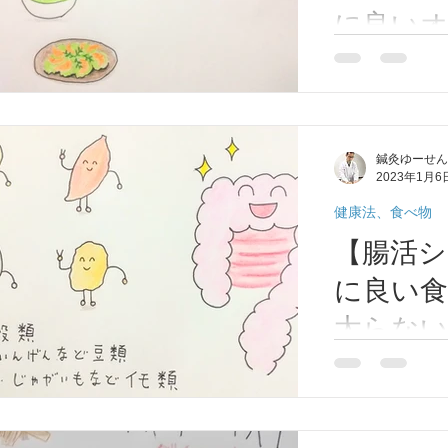
症(アレルギー性鼻炎）
脱毛症
顔面部の症状
耳
に良い
大阪府/
こんばんは！。
期障害
肩こり
首痛、肩痛、腕痛、手指痛
便秘、
便秘解消に良い
近鉄八尾
きます。 腸内
恩智/鍼
ります。便秘に
性、のぼせ、むくみ
東洋医学について
呼吸器の症状
鍼灸ゆーせん
臭、体臭が出た
2023年1月6
間、腸の中に便
がかかり、大腸ガ
健康法、食べ物
じ）
膝痛
扁桃腺炎
喘息
リウマチ
【腸活シ
に良い
太らない
大阪府/
こんにちは！。
秘解消に良く、
近鉄八尾
てお話させてい
恩智/鍼
女性の間では、