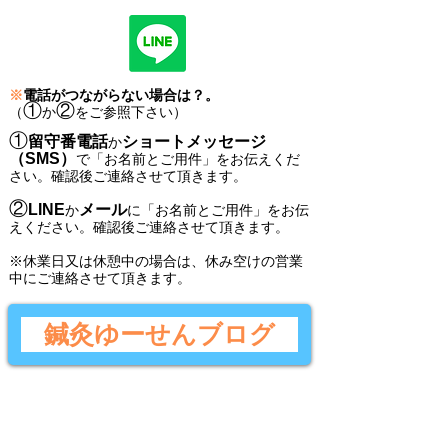
※
電話がつながらない場合は？。
①
②
（
か
をご参照下さい）
①
留守番電話
ショートメッセージ
か
（SMS）
で
「
お名前とご用件
」
をお伝えくだ
さい。
確認後ご連絡させて頂きます。
②
LINE
メール
か
に
「
お名前とご用件
」
をお伝
えください。
確認後
ご連絡させて頂きます。
​※休業日又は休憩中の場合は、休み空けの営業
中にご連絡させて頂きます。
鍼灸ゆーせんブログ