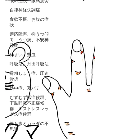
眼の症状、眼精疲労
自律神経失調症
食欲不振、お腹の症
状
適応障害、抑うつ傾
向、うつ病、不安神
経症
めまい、貧血
呼吸法、丹田呼吸法
骨粗しょう症、圧迫
骨折
熱中症、夏バテ
むずむず脚症候群、
下肢静脈不正症候
群、レストレスレッ
グス症候群
脈と腹とカラダの不
思議