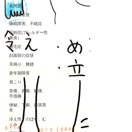
夜間尿
小児の症状
睡眠障害、不眠症
花粉症(アレルギー性
鼻炎）
脱毛症
顔面部の症状
耳鳴り、難聴
更年期障害
肩こり
首痛、肩痛、腕痛、
手指痛
便秘、下痢、排尿異
常
冷え性、のぼせ、む
くみ