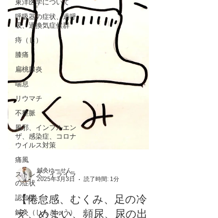
東洋医学について
呼吸器の症状、過呼
吸、過換気症候群
痔（じ）
膝痛
扁桃腺炎
喘息
リウマチ
不整脈
風邪、インフルエン
ザ、感染症、コロナ
ウイルス対策
痛風
ストレス、イライラ
の症状
鍼灸ゆーせん
2025年3月3日
読了時間: 1分
認知症
鍼灸（しんきゅう）
【倦怠感、むくみ、足の冷