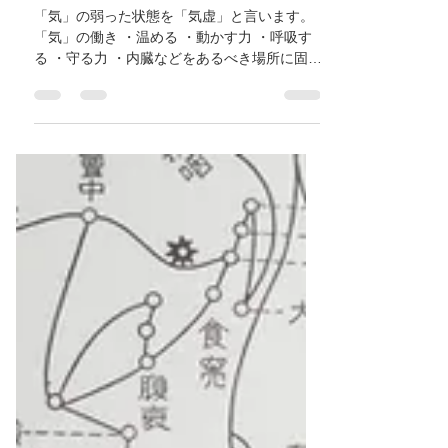
鍼灸ゆーせん
2024年11月7日
読了時間: 1分
【倦怠感、めまい、下痢な
どは気が弱ったサイン！
「気虚」について】優しく
学ぼう東洋医学②
「気」の弱った状態を「気虚」と言います。
「気」の働き ・温める ・動かす力 ・呼吸す
る ・守る力 ・内臓などをあるべき場所に固め
保持する ・新陳代謝 以上が「気」の働きで
す。 「気虚」の症状 ・疲労、倦怠感 ・息切
れ ・めまい ・多汗症 ・下痢 ・風邪を引きや
すい。...