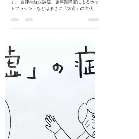
え、動悸、イライラが続く
のは気が上がったったサイ
ン！「気逆」について】優
しく学ぼう東洋医学④
「気」が上がった状態を「気逆」と言いま
す。 自律神経失調症、更年期障害によるホッ
トフラッシュなどはまさに「気逆」の症状と
言えます。 「気」の働き ・温める ・動かす
力 ・呼吸する ・守る力 ・内臓などをあるべ
き場所に固め保持する ・新陳代謝 以上が
「気」の働きです。...