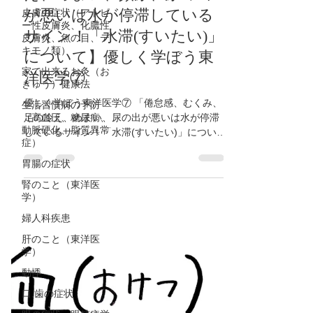
皮膚の症状（アトピ
え、めまい、頻尿、尿の出
ー性皮膚炎、化膿性
が悪いは水が停滞している
皮膚炎、魚の目、デ
キモノ類）
サイン！「水滞(すいたい)」
家で出来るお灸（お
について】優しく学ぼう東
きゅう）健康法
洋医学⑦
生活習慣病の予防
（高血圧、糖尿病、
優しく学ぼう東洋医学⑦ 「倦怠感、むくみ、
動脈硬化、脂質異常
症）
足の冷え、めまい、尿の出が悪いは水が停滞
しているサイン！「水滞(すいたい)」につい
胃腸の症状
て。 「水」が停滞している状態を「水滞(すい
腎のこと（東洋医
たい)」と言います。 「水」の働き 「水」は
学）
全身の水分調節。分かりやすい所では、汗、
尿、便、唾液などの調節...
婦人科疾患
肝のこと（東洋医
学）
動悸
口,歯の症状