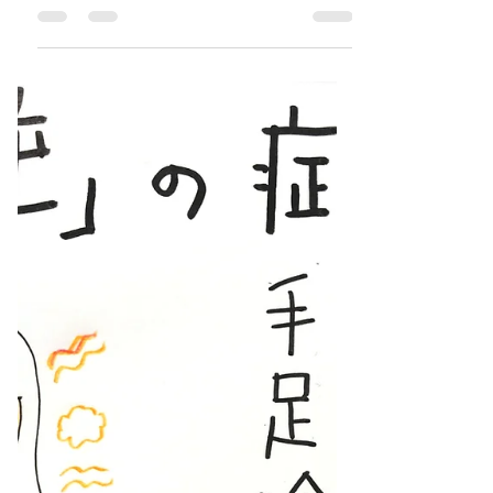
学ぼう東洋医学⑤
「血」が少ない状態を「血虚」と言います。
鉄分不足の状態が「血虚」です。 「血」の働
き ・全身に栄養を送る ・ホンモンバランスの
調節 ・体を温める 以上が「血」の働きです。
「血虚」の症状 ・貧血 ・めまい ・眠りが浅
い ・夢を多く見る ・肌が青白い...