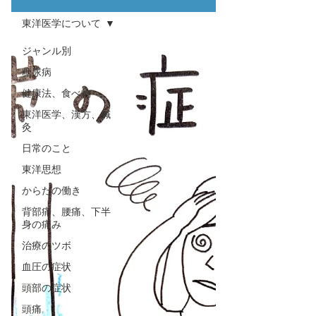
東洋医学について
ジャンル別
糖尿病
健康法、食べ物
東洋医学、漢方、鍼
灸
日常のこと
東洋思想
からだの働き
背部痛、腰痛、下半
身の痛み
治療のツボ
血圧の症状
頭部の症状
頭痛