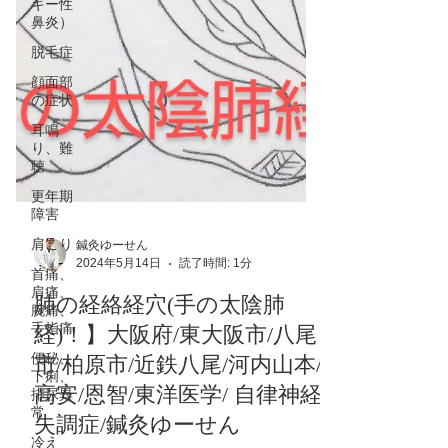
ギー性
鼻炎）
脱毛症
顔面部
の症状
耳鳴
り、難
聴
更年期
障害
肩こり
首痛、
鍼灸ゆーせん
肩痛、
2024年5月14日
読了時間: 1分
腕痛、
手指痛
肺の経絡経穴(手の太陰肺
便秘、
経)！】大阪府/東大阪市/八尾
下痢、
排尿異
市/柏原市/近鉄八尾/河内山本/
常
高安/恩智/東洋医学/ 自律神経
冷え