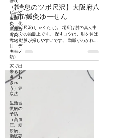
症状
（アト
ピー性
鍼灸ゆーせん
皮膚
2021年5月24日
読了時間: 1分
炎、化
膿性皮
【喘息のツボ尺沢】大阪府八
膚炎、
魚の
尾市/鍼灸ゆーせん
目、デ
キモノ
名前は尺沢(しゃくたく)。 場所は肘の真ん中
類）
あたりの動脈上です。 探すコツは、肘を伸ば
家で出
すと動脈が探しやすいです。 動脈がわかれ
来るお
ば、指にドクドクと拍動を感じます。 おカラ
灸（お
ダ大切に🍀🍀🍀
きゅ
う）健
康法
生活習
慣病の
予防
（高血
圧、糖
尿病、
動脈硬