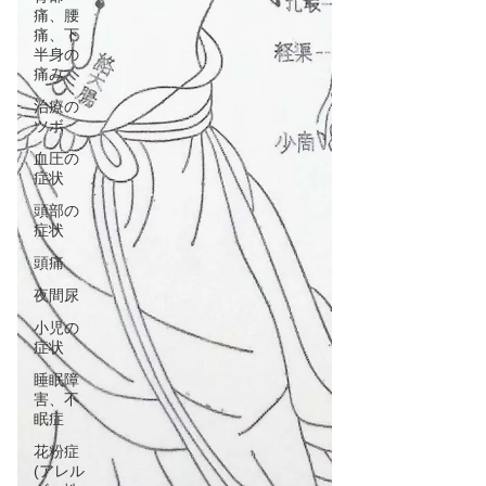
痛、腰
痛、下
半身の
痛み
治療の
ツボ
血圧の
症状
頭部の
症状
頭痛
夜間尿
小児の
症状
睡眠障
害、不
眠症
花粉症
(アレル