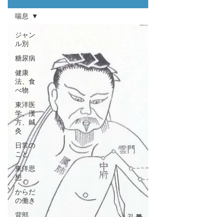
喘息
ジャン
ル別
糖尿病
健康
法、食
べ物
東洋医
学、漢
方、鍼
灸
日常の
こと
東洋思
想
からだ
の働き
背部