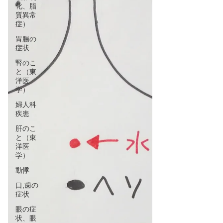
化、脂
質異常
症）
胃腸の
症状
腎のこ
と（東
洋医
学）
婦人科
疾患
肝のこ
と（東
洋医
学）
動悸
口,歯の
症状
眼の症
状、眼