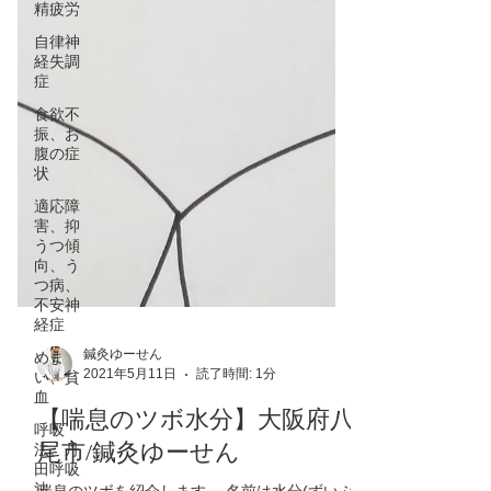
精疲労
自律神
経失調
症
食欲不
振、お
腹の症
状
適応障
害、抑
うつ傾
向、う
つ病、
不安神
経症
めま
い、貧
血
呼吸
法、丹
田呼吸
法