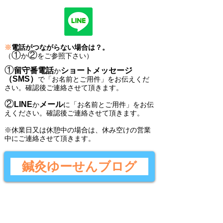
※
電話がつながらない場合は？。
①
②
（
か
をご参照下さい）
①
留守番電話
ショートメッセージ
か
（SMS）
で
「
お名前とご用件
」
をお伝えくだ
さい。
確認後ご連絡させて頂きます。
②
LINE
メール
か
に
「
お名前とご用件
」
をお伝
えください。
確認後
ご連絡させて頂きます。
​※休業日又は休憩中の場合は、休み空けの営業
中にご連絡させて頂きます。
鍼灸ゆーせんブログ