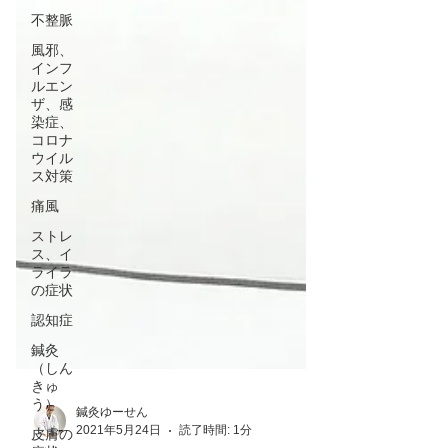
不整脈
風邪、
インフ
ルエン
ザ、感
染症、
コロナ
ウイル
ス対策
痛風
ストレ
ス、イ
ライラ
の症状
認知症
鍼灸
（しん
きゅ
う）
皮膚の