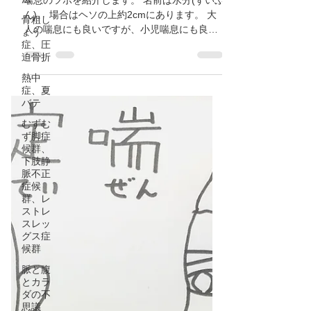
鍼灸ゆーせん
2021年5月11日
読了時間: 1分
骨粗し
ょう
【喘息のツボ水分】大阪府八
症、圧
迫骨折
尾市/鍼灸ゆーせん
熱中
症、夏
喘息のツボを紹介します。 名前は水分(ずいぶ
バテ
ん)。 場合はヘソの上約2cmにあります。 大
人の喘息にも良いですが、小児喘息にも良い
むずむ
です。 おカラダ大切に🍀🍀🍀
ず脚症
候群、
下肢静
脈不正
症候
群、レ
ストレ
スレッ
グス症
候群
脈と腹
とカラ
ダの不
思議