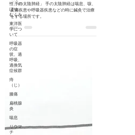
性、の
失調症/鍼灸ゆーせん
ぼせ、
むくみ
「手の太陰肺経」 手の太陰肺経は喘息、咳、
皮膚疾患や呼吸器疾患などの時に鍼灸で治療
東洋医
学につ
をする場所です。
いて
呼吸器
の症
状、過
呼吸、
過換気
症候群
痔
（じ）
膝痛
扁桃腺
炎
喘息
リウマ
チ