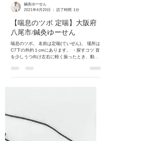
鍼灸ゆーせん
2021年4月20日
読了時間: 1分
【喘息のツボ 定喘】大阪府
八尾市/鍼灸ゆーせん
喘息のツボ。 名前は定喘(ていぜん)。 場所は
C7下の外約１cmにあります。 ・探すコツ 首
を少しうつ向け左右に軽く振ったとき、動く
骨がC7です。その骨の斜め下1cm。 ※C7=第
7脛椎 おカラダ大切に🍀🍀🍀