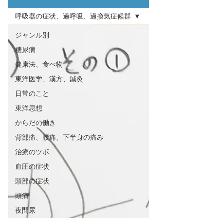
呼吸器の症状、過呼吸、過換気症候群
ジャンル別
糖尿病
健康法、食べ物
東洋医学、漢方、鍼灸
日常のこと
東洋思想
からだの働き
背部痛、腰痛、下半身の痛み
治療のツボ
血圧の症状
頭部の症状
頭痛
夜間尿