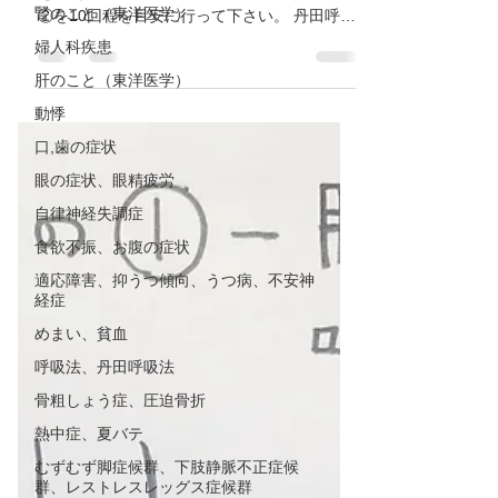
腎のこと（東洋医学）
自律神経失調症から来る過呼吸(過換気症候群)
を整える丹田呼吸法「大波浪息」やり方 ①と
婦人科疾患
②を10回程を目安に行って下さい。 丹田呼吸
肝のこと（東洋医学）
その① 丹田呼吸その② (参考資料:丹田を創っ
て「腹の人」になる|鈴木光弥)
動悸
口,歯の症状
眼の症状、眼精疲労
自律神経失調症
食欲不振、お腹の症状
適応障害、抑うつ傾向、うつ病、不安神
経症
めまい、貧血
呼吸法、丹田呼吸法
骨粗しょう症、圧迫骨折
熱中症、夏バテ
むずむず脚症候群、下肢静脈不正症候
群、レストレスレッグス症候群