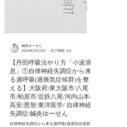
鍼灸ゆーせん
2024年4月15日
読了時間: 1分
【丹田呼吸法やり方「小波浪
息」①自律神経失調症から来
る過呼吸(過換気症候群)を整
える】大阪府/東大阪市/八尾
市/柏原市/近鉄八尾/河内山本/