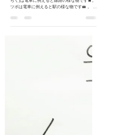
【呼吸器疾患、皮膚疾患、ア
レルギー疾患を整える肺の
経絡】大阪府/東大阪市/八尾
市/近鉄八尾/河内山本/高安/恩
智/鍼灸ゆーせん
肺の経絡(けいらく)とツボです。 ・経絡(けい
らく)は電車に例えると線路の様な物です🚆。
ツボは電車に例えると駅の様な物です🚝 。 呼
吸器疾患、皮膚疾患、アレルギー疾患のとき
に、肺の経絡(けいらく)とツボを使いハリやお
キュウをします。...