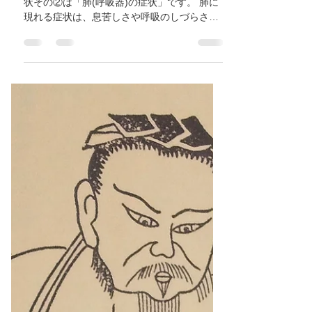
鉄八尾/河内山本/高安/恩智/東
洋医学/ 自律神経失調症/鍼灸
ゆーせん
以外と知られていない自律神経律失調症の症
状その②は「肺(呼吸器)の症状」です。 肺に
現れる症状は、息苦しさや呼吸のしづらさで
す。呼吸はストレスを感じると、浅く・早く
なります。 肺での呼吸症状は過呼吸(過換気症
候群)をはじめとする呼吸のトラブルや不調を
引き起こす可能性があるた...