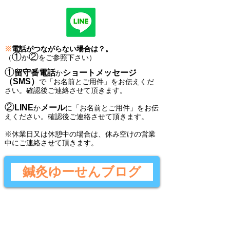
※
電話がつながらない場合は？。
①
②
（
か
をご参照下さい）
①
留守番電話
ショートメッセージ
か
（SMS）
で
「
お名前とご用件
」
をお伝えくだ
さい。
確認後ご連絡させて頂きます。
②
LINE
メール
か
に
「
お名前とご用件
」
をお伝
えください。
確認後
ご連絡させて頂きます。
​※休業日又は休憩中の場合は、休み空けの営業
中にご連絡させて頂きます。
鍼灸ゆーせんブログ