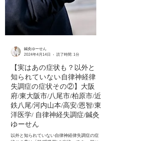
鍼灸ゆーせん
2024年4月14日
読了時間: 1分
【実はあの症状も？以外と
知られていない自律神経律
失調症の症状その②】大阪
府/東大阪市/八尾市/柏原市/近