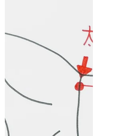
に！！】大阪府八尾市/鍼灸
ゆーせん
マスクと手洗いの徹底で、インフルエンザに
かかる人が、去年の秋約４万人に対し、今年
の秋約100人だったそうです！。 つまり今年
はインフルエンザにかかる人が去年の300分の
1！！。 コロナウィルスでのマスク、手洗い
効果ですね！。...