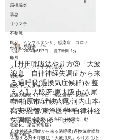
扁桃腺炎
喘息
リウマチ
不整脈
風邪、インフルエンザ、感染症、コロナ
ウイルス対策
痛風
鍼灸ゆーせん
2024年6月7日
読了時間: 1分
ストレス、イライラの症状
認知症
【丹田呼吸法やり方③「大波
鍼灸（しんきゅう）
浪息」自律神経失調症から来
皮膚の症状（アトピー性皮膚炎、化膿性
る過呼吸(過換気症候群)を整
皮膚炎、魚の目、デキモノ類）
える】大阪府/東大阪市/八尾
家で出来るお灸（おきゅう）健康法
市/柏原市/近鉄八尾/河内山本/
生活習慣病の予防（高血圧、糖尿病、動
高安/恩智/東洋医学/ 自律神経
脈硬化、脂質異常症）
失調症/鍼灸ゆーせん
胃腸の症状