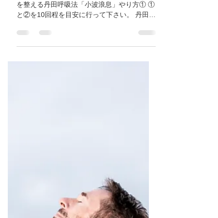
高安/恩智/東洋医学/ 自律神経
失調症/鍼灸ゆーせん
自律神経失調症から来る過呼吸(過換気症候群)
を整える丹田呼吸法「小波浪息」やり方① ①
と②を10回程を目安に行って下さい。 丹田呼
吸その① 丹田呼吸その② (参考資料:丹田を創
って「腹の人」になる|鈴木光弥)