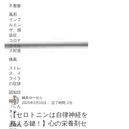
不整脈
風邪、
インフ
ルエン
ザ、感
染症、
コロナ
ウイル
ス対策
痛風
ストレ
ス、イ
ライラ
の症状
認知症
鍼灸
（しん
鍼灸ゆーせん
きゅ
2025年3月10日
読了時間: 2分
う）
皮膚の
【セロトニンは自律神経を