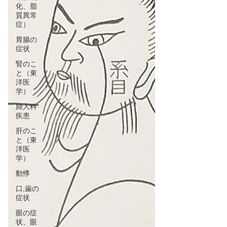
化、脂
質異常
症）
胃腸の
症状
腎のこ
と（東
洋医
学）
婦人科
疾患
肝のこ
と（東
洋医
学）
動悸
口,歯の
症状
眼の症
状、眼