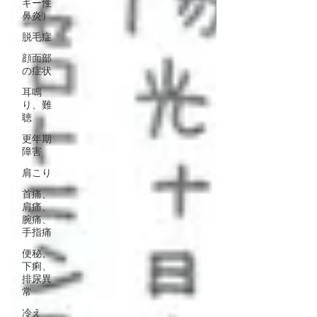
ギー性
鼻炎）
脱毛症
顔面部
の症状
耳鳴
り、難
聴
更年期
障害
肩こり
首痛、
肩痛、
腕痛、
手指痛
便秘、
下痢、
排尿異
常
冷え