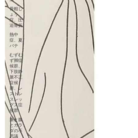
骨粗し
ょう
症、圧
迫骨折
熱中
症、夏
バテ
むずむ
ず脚症
候群、
下肢静
脈不正
症候
群、レ
ストレ
スレッ
グス症
候群
脈と腹
とカラ
ダの不
思議