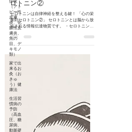
症状
整える鍵！】心の栄養剤セ
（アト
ピー性
ロトニン②
皮膚
炎、化
セロトニンは自律神経を整える鍵！ 「心の栄
膿性皮
養剤セロトニン②」 セロトニンとは脳から放
膚炎、
出される情報伝達物質です。 ・セロトニンの
魚の
目、デ
働き セロトニンは脳内から心身の元気や平常
キモノ
心を保つ為の物質を放出します。つまりセロ
類）
トニンは心と体のバランスを調節する役割を
担っています。...
家で出
来るお
灸（お
きゅ
う）健
康法
生活習
慣病の
予防
（高血
圧、糖
尿病、
動脈硬