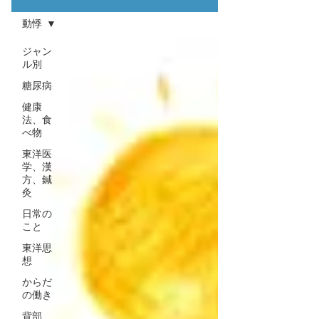
動悸
ジャン
ル別
糖尿病
健康
法、食
べ物
東洋医
学、漢
方、鍼
灸
日常の
こと
東洋思
想
からだ
の働き
背部