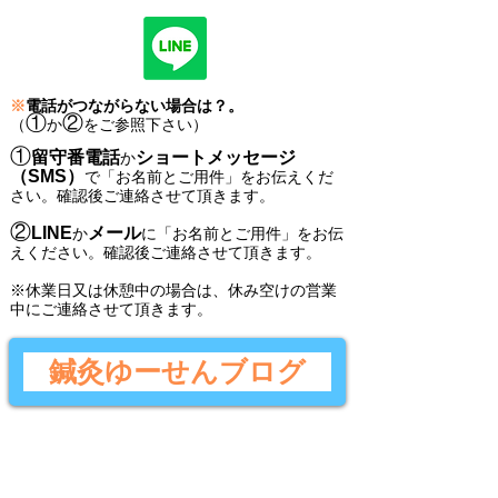
※
電話がつながらない場合は？。
①
②
（
か
をご参照下さい）
①
留守番電話
ショートメッセージ
か
（SMS）
で
「
お名前とご用件
」
をお伝えくだ
さい。
確認後ご連絡させて頂きます。
②
LINE
メール
か
に
「
お名前とご用件
」
をお伝
えください。
確認後
ご連絡させて頂きます。
​※休業日又は休憩中の場合は、休み空けの営業
中にご連絡させて頂きます。
鍼灸ゆーせんブログ