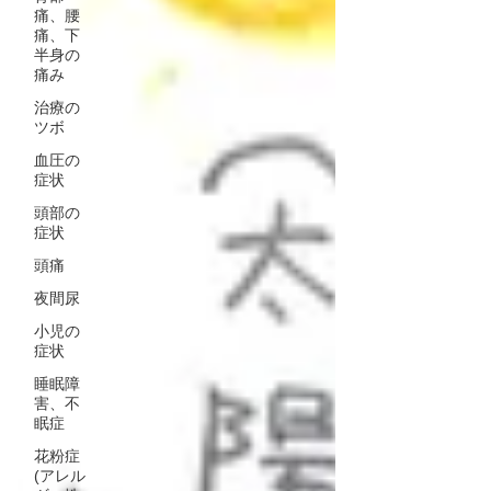
痛、腰
痛、下
半身の
痛み
治療の
ツボ
血圧の
症状
頭部の
症状
頭痛
夜間尿
小児の
症状
睡眠障
害、不
眠症
花粉症
(アレル