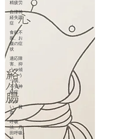
精疲労
自律神
経失調
症
食欲不
振、お
腹の症
状
適応障
害、抑
うつ傾
向、う
つ病、
不安神
経症
めま
い、貧
血
呼吸
法、丹
田呼吸
法