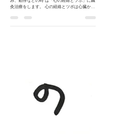
ツボ】経絡とツボ⑤
ノドの乾き、手の熱感、脇腹の痛み、胸の痛
み、動悸などの時 は「心の経絡とツボ」に鍼
灸治療をします。 心の経絡とツボは心臓から
始まり、手までつながっています。 手の熱
感、脇腹の痛み、胸の痛みなどの時に手のツ
ボに鍼灸をする理由は、手に心の経絡とツボ
があるためです。...