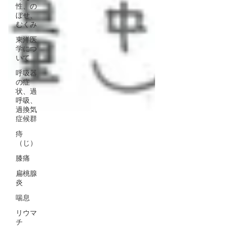
性、の
ぼせ、
むくみ
東洋医
学につ
いて
呼吸器
の症
状、過
呼吸、
過換気
症候群
痔
（じ）
膝痛
扁桃腺
炎
喘息
リウマ
チ